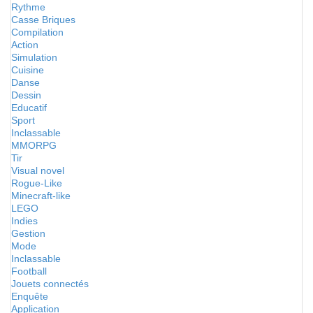
Rythme
Casse Briques
Compilation
Action
Simulation
Cuisine
Danse
Dessin
Educatif
Sport
Inclassable
MMORPG
Tir
Visual novel
Rogue-Like
Minecraft-like
LEGO
Indies
Gestion
Mode
Inclassable
Football
Jouets connectés
Enquête
Application