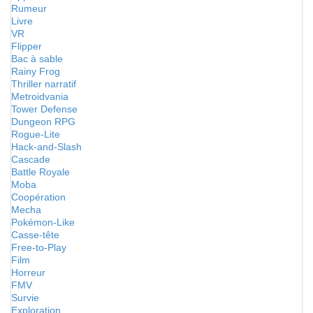
Rumeur
Livre
VR
Flipper
Bac à sable
Rainy Frog
Thriller narratif
Metroidvania
Tower Defense
Dungeon RPG
Rogue-Lite
Hack-and-Slash
Cascade
Battle Royale
Moba
Coopération
Mecha
Pokémon-Like
Casse-tête
Free-to-Play
Film
Horreur
FMV
Survie
Exploration