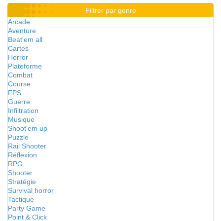
Filtrer par genre
Arcade
Aventure
Beat'em all
Cartes
Horror
Plateforme
Combat
Course
FPS
Guerre
Infiltration
Musique
Shoot'em up
Puzzle
Rail Shooter
Réflexion
RPG
Shooter
Stratégie
Survival horror
Tactique
Party Game
Point & Click