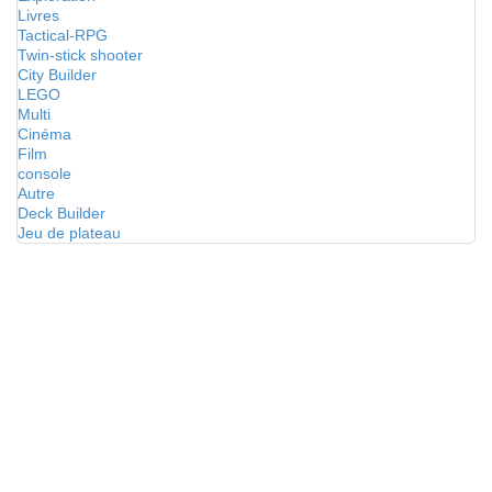
Livres
Tactical-RPG
Twin-stick shooter
City Builder
LEGO
Multi
Cinéma
Film
console
Autre
Deck Builder
Jeu de plateau