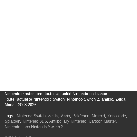
Nintendo-master.com, toute l'actualité Nintendo en France
Toute l'actualité Nintendo : Switch, Nintendo Switch 2, amiibo, Zelda,
Mario - 2003-2026
Tags :
Nintendo Switch
,
Zelda
,
Mario
,
Pokémon
,
Metroid
,
Xenoblade
,
Splatoon
,
Nintendo 3DS
,
Amiibo
,
My Nintendo
,
Cartoon Master
,
Nintendo Labo
Nintendo Switch 2