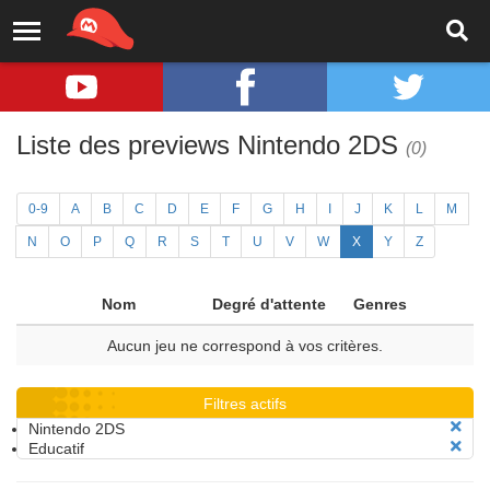
Liste des previews Nintendo 2DS
(0)
0-9
A
B
C
D
E
F
G
H
I
J
K
L
M
N
O
P
Q
R
S
T
U
V
W
X
Y
Z
Nom
Degré d'attente
Genres
Aucun jeu ne correspond à vos critères.
Filtres actifs
Nintendo 2DS
Educatif