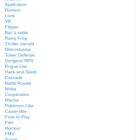
Application
Rumeur
Livre
VR
Flipper
Bac à sable
Rainy Frog
Thriller narratif
Metroidvania
Tower Defense
Dungeon RPG
Rogue-Lite
Hack-and-Slash
Cascade
Battle Royale
Moba
Coopération
Mecha
Pokémon-Like
Casse-tête
Free-to-Play
Film
Horreur
FMV
Survie