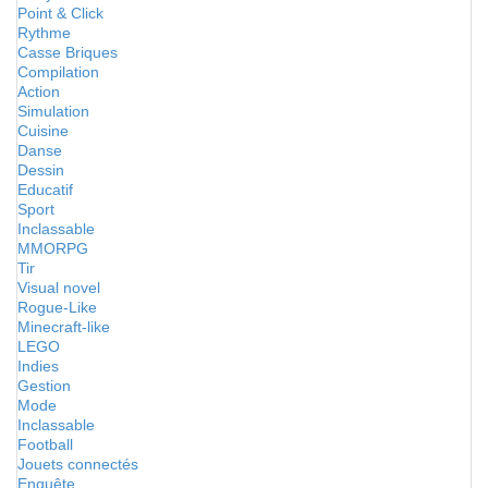
Point & Click
Rythme
Casse Briques
Compilation
Action
Simulation
Cuisine
Danse
Dessin
Educatif
Sport
Inclassable
MMORPG
Tir
Visual novel
Rogue-Like
Minecraft-like
LEGO
Indies
Gestion
Mode
Inclassable
Football
Jouets connectés
Enquête