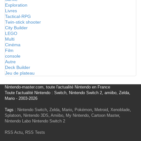
Exploration
Livres
Tactical-RPG
Twin-stick shooter
City Builder
LEGO
Multi
Cinéma
Film
console
Autre
Deck Builder
Jeu de plateau
Nintendo-master.com, toute l'actualité Nintendo en France
Toute l'actualité Nintendo : Switch, Nintendo Switch 2, amiibo, Zelda,
Mario - 2003-2026
Tags :
Nintendo Switch
,
Zelda
,
Mario
,
Pokémon
,
Metroid
,
Xenoblade
,
Splatoon
,
Nintendo 3DS
,
Amiibo
,
My Nintendo
,
Cartoon Master
,
Nintendo Labo
Nintendo Switch 2
RSS Actu
,
RSS Tests