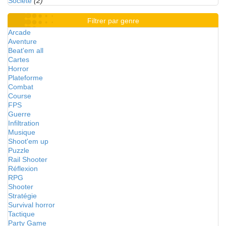
Société
(2)
Filtrer par genre
Arcade
Aventure
Beat'em all
Cartes
Horror
Plateforme
Combat
Course
FPS
Guerre
Infiltration
Musique
Shoot'em up
Puzzle
Rail Shooter
Réflexion
RPG
Shooter
Stratégie
Survival horror
Tactique
Party Game