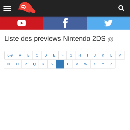
Liste des previews Nintendo 2DS
(0)
0-9
A
B
C
D
E
F
G
H
I
J
K
L
M
N
O
P
Q
R
S
T
U
V
W
X
Y
Z