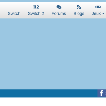
s
Switch
Switch 2
Forums
Blogs
Jeux