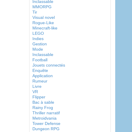
Inclassable
MMORPG
Tir
Visual novel
Rogue-Like
Minecraft-like
LEGO
Indies
Gestion
Mode
Inclassable
Football
Jouets connectés
Enquête
Application
Rumeur
Livre
VR
Flipper
Bac à sable
Rainy Frog
Thriller narratif
Metroidvania
Tower Defense
Dungeon RPG