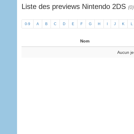
Liste des previews Nintendo 2DS
(0)
0-9
A
B
C
D
E
F
G
H
I
J
K
L
Nom
Aucun je