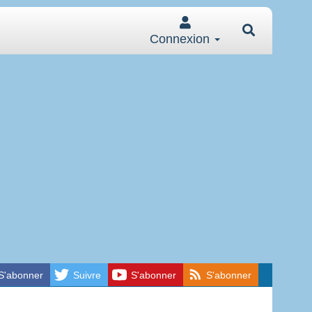
Connexion
S'abonner
Suivre
S'abonner
S'abonner