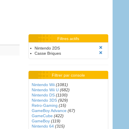
Filtres actifs
Nintendo 2DS
Casse Briques
Filtrer par console
Nintendo Wii
(1081)
Nintendo Wii U
(682)
Nintendo DS
(1100)
Nintendo 3DS
(929)
Retro-Gaming
(15)
GameBoy Advance
(67)
GameCube
(422)
GameBoy
(119)
Nintendo 64
(315)