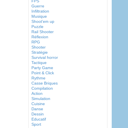
FPS
Guerre
Infiltration
Musique
Shoot'em up
Puzzle
Rail Shooter
Réflexion
RPG
Shooter
Stratégie
Survival horror
Tactique
Party Game
Point & Click
Rythme
Casse Briques
Compilation
Action
Simulation
Cuisine
Danse
Dessin
Educatif
Sport