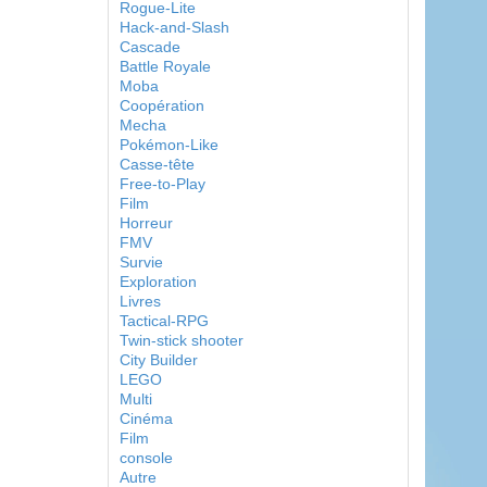
Rogue-Lite
Hack-and-Slash
Cascade
Battle Royale
Moba
Coopération
Mecha
Pokémon-Like
Casse-tête
Free-to-Play
Film
Horreur
FMV
Survie
Exploration
Livres
Tactical-RPG
Twin-stick shooter
City Builder
LEGO
Multi
Cinéma
Film
console
Autre