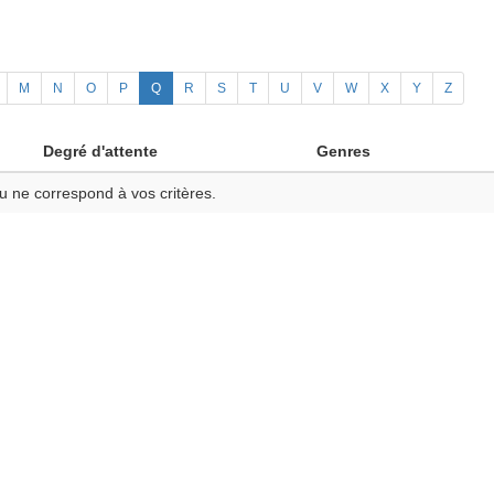
M
N
O
P
Q
R
S
T
U
V
W
X
Y
Z
Degré d'attente
Genres
u ne correspond à vos critères.