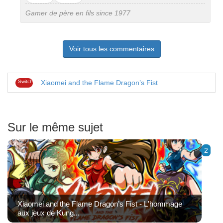
pas
Gamer de père en fils since 1977
Voir tous les commentaires
Switch
Xiaomei and the Flame Dragon’s Fist
Sur le même sujet
2
Xiaomei and the Flame Dragon’s Fist - L'hommage
aux jeux de Kung...