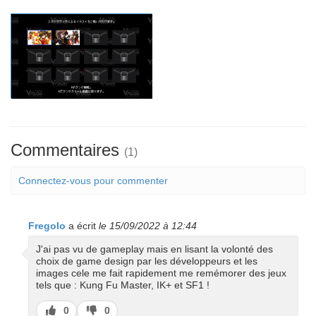
Commentaires
(1)
Connectez-vous pour commenter
Fregolo
a écrit
le 15/09/2022 à 12:44
J'ai pas vu de gameplay mais en lisant la volonté des
choix de game design par les développeurs et les
images cele me fait rapidement me remémorer des jeux
tels que : Kung Fu Master, IK+ et SF1 !
J’aime
J’aime
0
0