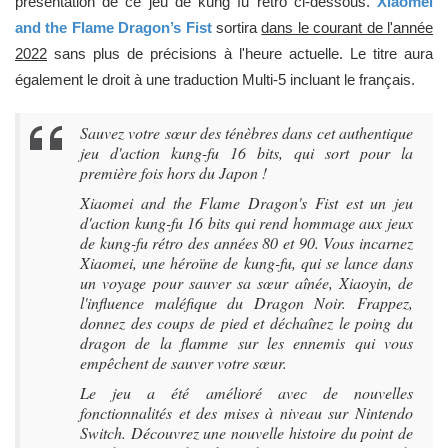
présentation de ce jeu de kung fu rétro ci-dessous.
Xiaomei
and the Flame Dragon’s Fist
sortira
dans le courant de l'année
2022
sans plus de précisions à l'heure actuelle. Le titre aura
également le droit à une traduction Multi-5 incluant le français.
Sauvez votre sœur des ténèbres dans cet authentique
jeu d'action kung-fu 16 bits, qui sort pour la
première fois hors du Japon !
Xiaomei and the Flame Dragon's Fist est un jeu
d'action kung-fu 16 bits qui rend hommage aux jeux
de kung-fu rétro des années 80 et 90. Vous incarnez
Xiaomei, une héroïne de kung-fu, qui se lance dans
un voyage pour sauver sa sœur aînée, Xiaoyin, de
l'influence maléfique du Dragon Noir. Frappez,
donnez des coups de pied et déchaînez le poing du
dragon de la flamme sur les ennemis qui vous
empêchent de sauver votre sœur.
Le jeu a été amélioré avec de nouvelles
fonctionnalités et des mises à niveau sur Nintendo
Switch. Découvrez une nouvelle histoire du point de