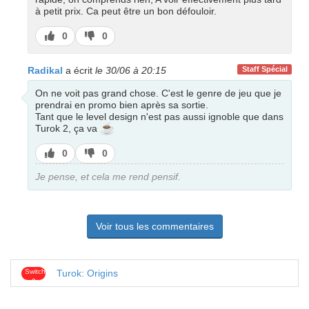
à petit prix. Ca peut être un bon défouloir.
J’aime
J’aime
0
0
pas
Radikal
a écrit
le 30/06 à 20:15
Staff Spécial
On ne voit pas grand chose. C'est le genre de jeu que je
prendrai en promo bien après sa sortie.
Tant que le level design n'est pas aussi ignoble que dans
☕
Turok 2, ça va
J’aime
J’aime
0
0
pas
Je pense, et cela me rend pensif.
Voir tous les commentaires
Switch
Turok: Origins
2