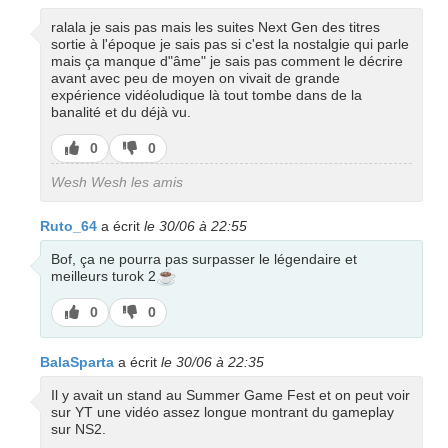
ralala je sais pas mais les suites Next Gen des titres
sortie à l'époque je sais pas si c'est la nostalgie qui parle
mais ça manque d"âme" je sais pas comment le décrire
avant avec peu de moyen on vivait de grande
expérience vidéoludique là tout tombe dans de la
banalité et du déjà vu.
J’aime
J’aime
0
0
pas
Wesh Wesh les amis
Ruto_64
a écrit
le 30/06 à 22:55
Bof, ça ne pourra pas surpasser le légendaire et
☕
meilleurs turok 2
J’aime
J’aime
0
0
pas
BalaSparta
a écrit
le 30/06 à 22:35
Il y avait un stand au Summer Game Fest et on peut voir
sur YT une vidéo assez longue montrant du gameplay
sur NS2.