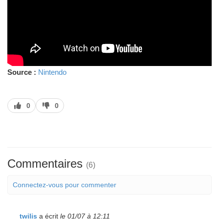
Source :
Nintendo
J’aime
J’aime
0
0
pas
Commentaires
(6)
Connectez-vous pour commenter
twilis
a écrit
le 01/07 à 12:11