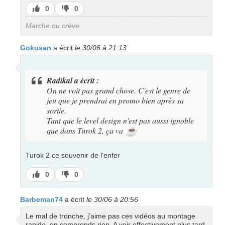
J’aime
J’aime
0
0
pas
Marche ou crève
Gokusan
a écrit
le 30/06 à 21:13
Radikal a écrit :
On ne voit pas grand chose. C'est le genre de
jeu que je prendrai en promo bien après sa
sortie.
Tant que le level design n'est pas aussi ignoble
que dans Turok 2, ça va
☕
Turok 2 ce souvenir de l'enfer
J’aime
J’aime
0
0
pas
Barbeman74
a écrit
le 30/06 à 20:56
Le mal de tronche, j'aime pas ces vidéos au montage
rapide, on comprends rien, A voir effectivement plus tard