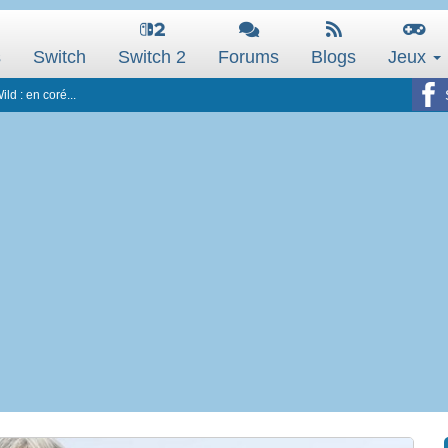
s
Switch
Switch 2
Forums
Blogs
Jeux
ld : en coré...