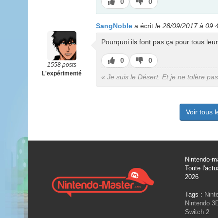
J’aime
J’aime
0
0
pas
SangNoble
a écrit
le 28/09/2017 à 09:
Pourquoi ils font pas ça pour tous leu
J’aime
J’aime
0
0
1558 posts
pas
L'expérimenté
« Je suis le Désert. Et je ne tolère pa
Voir tous 
Nintendo-ma
Toute l'actu
2026
Tags :
Nint
Nintendo 3
Switch 2