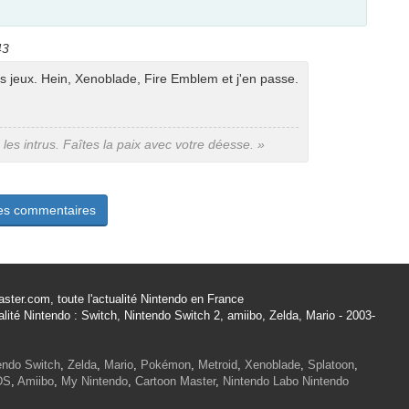
43
rs jeux. Hein, Xenoblade, Fire Emblem et j'en passe.
s les intrus. Faîtes la paix avec votre déesse. »
les commentaires
ster.com, toute l'actualité Nintendo en France
alité Nintendo : Switch, Nintendo Switch 2, amiibo, Zelda, Mario - 2003-
endo Switch
,
Zelda
,
Mario
,
Pokémon
,
Metroid
,
Xenoblade
,
Splatoon
,
DS
,
Amiibo
,
My Nintendo
,
Cartoon Master
,
Nintendo Labo
Nintendo