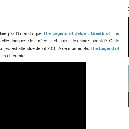
bliée par Nintendo que
The Legend of Zelda : Breath of The
velles langues : le coréen, le chinois et le chinois simplifié. Cette
 du jeu est attendue
début 2018
. A ce moment-là,
The Legend of
ues différentes
.