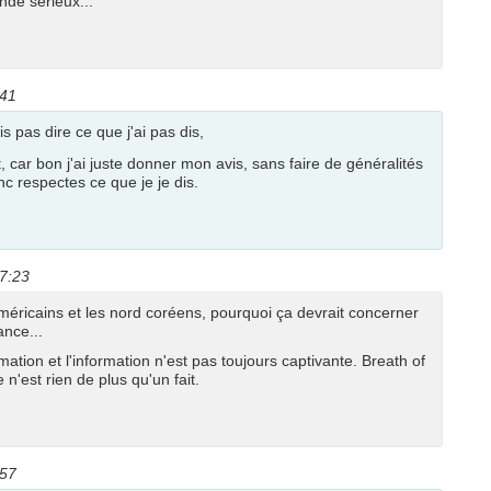
nde sérieux...
:41
 pas dire ce que j'ai pas dis,
t, car bon j'ai juste donner mon avis, sans faire de généralités
nc respectes ce que je je dis.
17:23
américains et les nord coréens, pourquoi ça devrait concerner
ance...
mation et l'information n'est pas toujours captivante. Breath of
 n'est rien de plus qu'un fait.
:57