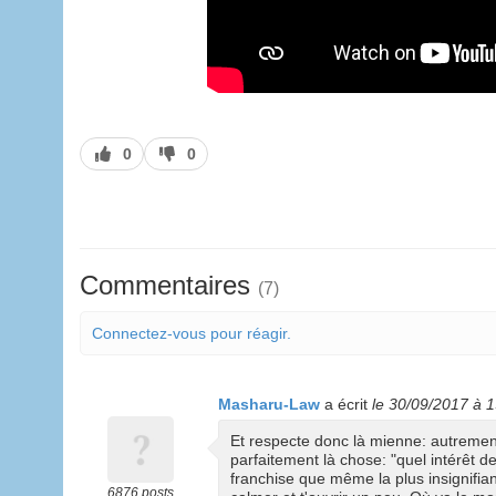
J’aime
J’aime
0
0
pas
Commentaires
(7)
Connectez-vous pour réagir.
Masharu-Law
a écrit
le 30/09/2017 à 
Et respecte donc là mienne: autrement
parfaitement là chose: "quel intérêt d
franchise que même la plus insignifiant
6876 posts