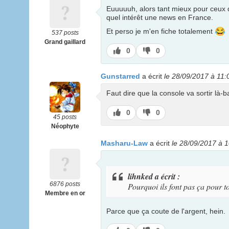
Euuuuuh, alors tant mieux pour ceux 
quel intérêt une news en France.
😂
Et perso je m'en fiche totalement
537 posts
Grand gaillard
J’aime
J’aime
0
0
pas
Gunstarred
a écrit
le 28/09/2017 à 11:
Faut dire que la console va sortir là-b
J’aime
J’aime
0
0
45 posts
pas
Néophyte
Masharu-Law
a écrit
le 28/09/2017 à 
lihnked a écrit :
6876 posts
Pourquoi ils font pas ça pour t
Membre en or
Parce que ça coute de l'argent, hein.