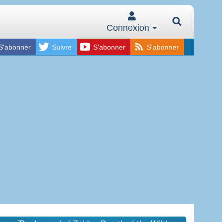
Connexion
S'abonner
Suivre
S'abonner
S'abonner