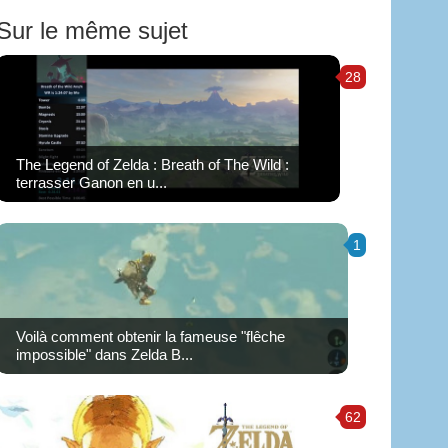
Sur le même sujet
28
The Legend of Zelda : Breath of The Wild :
terrasser Ganon en u...
1
Voilà comment obtenir la fameuse "flêche
impossible" dans Zelda B...
62