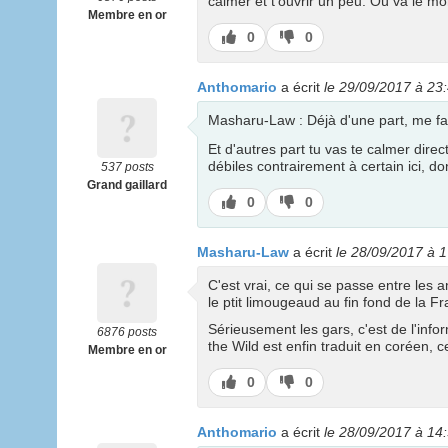
calmer et t'ouvrir un peu. Où va le mo
Membre en or
J’aime
J’aime
0
0
pas
Anthomario
a écrit
le 29/09/2017 à 23
Masharu-Law : Déjà d'une part, me fais
Et d'autres part tu vas te calmer direc
débiles contrairement à certain ici, do
537 posts
Grand gaillard
J’aime
J’aime
0
0
pas
Masharu-Law
a écrit
le 28/09/2017 à 
C'est vrai, ce qui se passe entre les 
le ptit limougeaud au fin fond de la Fr
Sérieusement les gars, c'est de l'infor
6876 posts
the Wild est enfin traduit en coréen, ce
Membre en or
J’aime
J’aime
0
0
pas
Anthomario
a écrit
le 28/09/2017 à 14