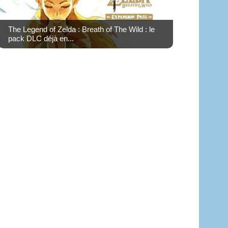
The Legend of Zelda : Breath of The Wild : le
pack DLC déjà en...