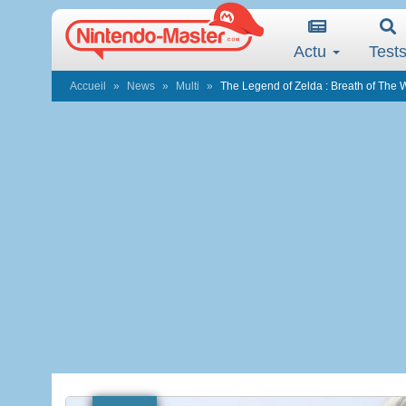
Actu
Test
Accueil
News
Multi
The Legend of Zelda : Breath of The Wi