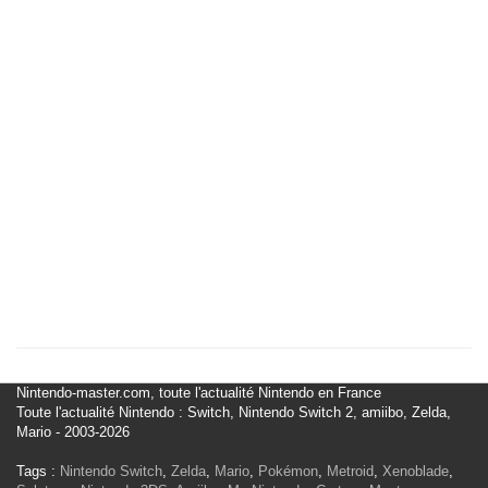
Nintendo-master.com, toute l'actualité Nintendo en France
Toute l'actualité Nintendo : Switch, Nintendo Switch 2, amiibo, Zelda,
Mario - 2003-2026
Tags :
Nintendo Switch
,
Zelda
,
Mario
,
Pokémon
,
Metroid
,
Xenoblade
,