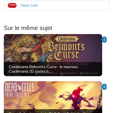
Switch
Dead Cells
Sur le même sujet
2
Castlevania Belmont's Curse : le nouveau
Castlevania 2D sortira b...
0