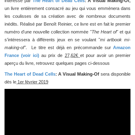
intéressé par
The Heart of
Dead Cells
: A Visual Making-Of,
un livre entièrement consacré au jeu qui vous emmènera dans
les coulisses de sa création avec de nombreux documents
inédits. Réalisé par Benoît Reinier, ce livre est en fait le premier
numéro d'une nouvelle collection nommée "
The Heart of
" et qui
s’intéressera à différents jeux en se voulant "
mi artbook mi-
making-of"
. Le titre est déjà en précommande sur
Amazon
France (voir ici)
au prix de
27,62€
et pour avoir un premier
aperçu du livre, retrouvez quelques pages ci-dessous
The Heart of
Dead Cells
: A Visual Making-Of
sera disponible
dès le
1er février 2019