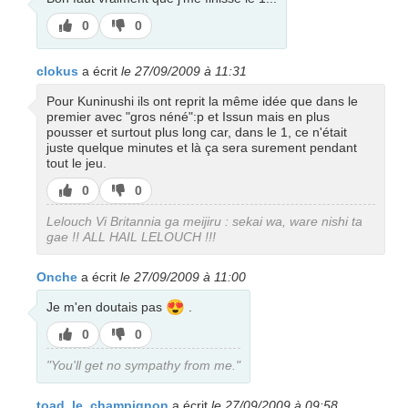
J’aime
J’aime
0
0
pas
clokus
a écrit
le 27/09/2009 à 11:31
Pour Kuninushi ils ont reprit la même idée que dans le
premier avec "gros néné":p et Issun mais en plus
pousser et surtout plus long car, dans le 1, ce n'était
juste quelque minutes et là ça sera surement pendant
tout le jeu.
J’aime
J’aime
0
0
pas
Lelouch Vi Britannia ga meijiru : sekai wa, ware nishi ta
gae !! ALL HAIL LELOUCH !!!
Onche
a écrit
le 27/09/2009 à 11:00
😍
Je m'en doutais pas
.
J’aime
J’aime
0
0
pas
"You'll get no sympathy from me."
toad_le_champignon
a écrit
le 27/09/2009 à 09:58