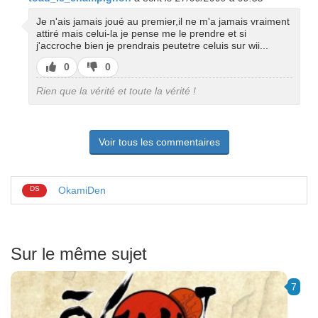
Je n'ais jamais joué au premier,il ne m'a jamais vraiment
attiré mais celui-la je pense me le prendre et si
j'accroche bien je prendrais peutetre celuis sur wii...
J’aime
J’aime
0
0
pas
Rien que la vérité et toute la vérité !
Voir tous les commentaires
DS
OkamiDen
Sur le même sujet
7