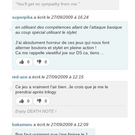
"You'll get no sympathy from me."
superpika
a écrit
le 27/09/2009 à 16:24
en utilisant des compétences allant de l’attaque basique
au coup spécial utilisant le stylet.
J'ai absolument horreur de ces jeux qui nous font
alterner boutons et stylet en pleine action !
Ca me rappelle viewtiful joe sur DS ca, tiens ...
J’aime
J’aime
0
0
pas
red-ace
a écrit
le 27/09/2009 à 12:15
Ce jeu a vraiment l'air bien. Je crois que je me le
prendrai après trilogy.
J’aime
J’aime
0
0
pas
Enjoy DEATH NOTE !
bakamaru
a écrit
le 27/09/2009 à 12:09
Bon faut vraiment que j'me finisse le 1...