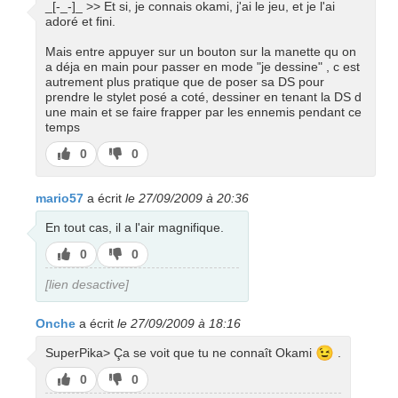
_[-_-]_ >> Et si, je connais okami, j'ai le jeu, et je l'ai
adoré et fini.
Mais entre appuyer sur un bouton sur la manette qu on
a déja en main pour passer en mode "je dessine" , c est
autrement plus pratique que de poser sa DS pour
prendre le stylet posé a coté, dessiner en tenant la DS d
une main et se faire frapper par les ennemis pendant ce
temps
J’aime
J’aime
0
0
pas
mario57
a écrit
le 27/09/2009 à 20:36
En tout cas, il a l'air magnifique.
J’aime
J’aime
0
0
pas
[lien desactive]
Onche
a écrit
le 27/09/2009 à 18:16
😉
SuperPika> Ça se voit que tu ne connaît Okami
.
J’aime
J’aime
0
0
pas