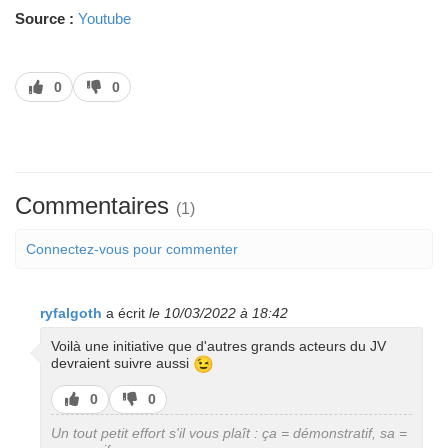
Source :
Youtube
J’aime
J’aime
0
0
pas
Commentaires
(1)
Connectez-vous pour commenter
ryfalgoth
a écrit
le 10/03/2022 à 18:42
Voilà une initiative que d'autres grands acteurs du JV
😉
devraient suivre aussi
J’aime
J’aime
0
0
pas
Un tout petit effort s'il vous plaît : ça = démonstratif, sa =