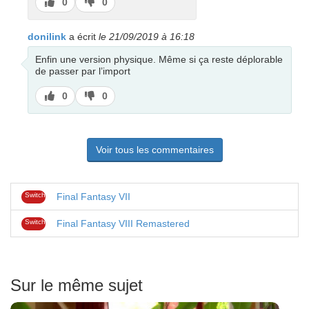
J’aime
J’aime
0
0
pas
donilink
a écrit
le 21/09/2019 à 16:18
Enfin une version physique. Même si ça reste déplorable
de passer par l’import
J’aime
J’aime
0
0
pas
Voir tous les commentaires
Switch
Final Fantasy VII
Switch
Final Fantasy VIII Remastered
Sur le même sujet