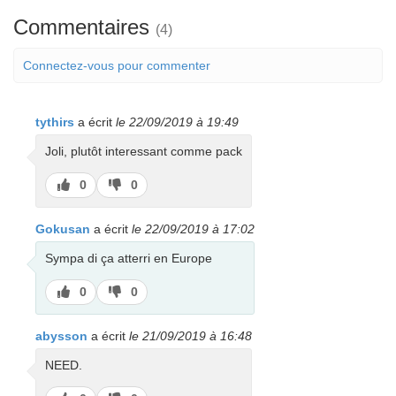
Commentaires
(4)
Connectez-vous pour commenter
tythirs
a écrit
le 22/09/2019 à 19:49
Joli, plutôt interessant comme pack
J’aime
J’aime
0
0
pas
Gokusan
a écrit
le 22/09/2019 à 17:02
Sympa di ça atterri en Europe
J’aime
J’aime
0
0
pas
abysson
a écrit
le 21/09/2019 à 16:48
NEED.