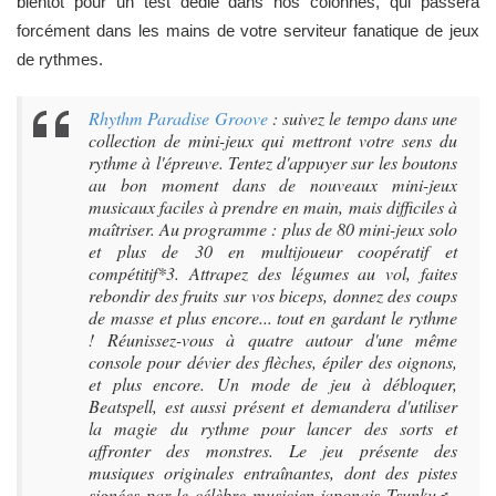
bientôt pour un test dédié dans nos colonnes, qui passera
forcément dans les mains de votre serviteur fanatique de jeux
de rythmes.
Rhythm Paradise Groove
: suivez le tempo dans une
collection de mini-jeux qui mettront votre sens du
rythme à l'épreuve. Tentez d'appuyer sur les boutons
au bon moment dans de nouveaux mini-jeux
musicaux faciles à prendre en main, mais difficiles à
maîtriser. Au programme : plus de 80 mini-jeux solo
et plus de 30 en multijoueur coopératif et
compétitif*3. Attrapez des légumes au vol, faites
rebondir des fruits sur vos biceps, donnez des coups
de masse et plus encore... tout en gardant le rythme
! Réunissez-vous à quatre autour d'une même
console pour dévier des flèches, épiler des oignons,
et plus encore. Un mode de jeu à débloquer,
Beatspell, est aussi présent et demandera d'utiliser
la magie du rythme pour lancer des sorts et
affronter des monstres. Le jeu présente des
musiques originales entraînantes, dont des pistes
signées par le célèbre musicien japonais Tsunku♂.