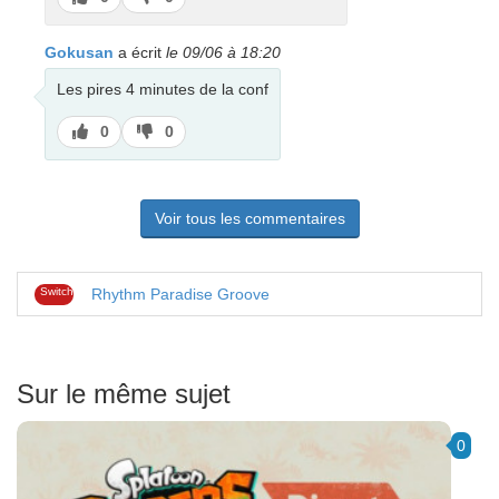
pas
Gokusan
a écrit
le 09/06 à 18:20
Les pires 4 minutes de la conf
J’aime
J’aime
0
0
pas
Voir tous les commentaires
Switch
Rhythm Paradise Groove
Sur le même sujet
0