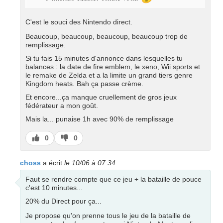
C'est le souci des Nintendo direct.
Beaucoup, beaucoup, beaucoup, beaucoup trop de
remplissage.
Si tu fais 15 minutes d'annonce dans lesquelles tu
balances : la date de fire emblem, le xeno, Wii sports et
le remake de Zelda et a la limite un grand tiers genre
Kingdom heats. Bah ça passe crème.
Et encore...ça manque cruellement de gros jeux
fédérateur a mon goût.
Mais la... punaise 1h avec 90% de remplissage
J’aime
J’aime
0
0
pas
choss
a écrit
le 10/06 à 07:34
Faut se rendre compte que ce jeu + la bataille de pouce
c'est 10 minutes...
20% du Direct pour ça...
Je propose qu'on prenne tous le jeu de la bataille de