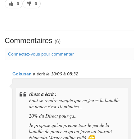
J’aime
J’aime
0
0
pas
Commentaires
(6)
Connectez-vous pour commenter
Gokusan
a écrit
le 10/06 à 08:32
choss a écrit :
Faut se rendre compte que ce jeu + la bataille
de pouce c'est 10 minutes...
20% du Direct pour ça...
Je propose qu'on prenne tous le jeu de la
bataille de pouce et qu'on fasse un tournoi
Nintendo-Master online voilà
🙄