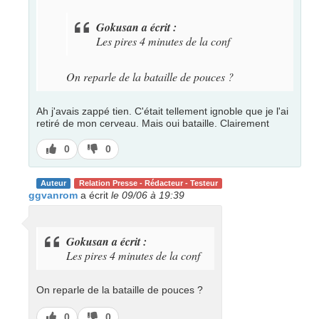
Gokusan a écrit :
Les pires 4 minutes de la conf
On reparle de la bataille de pouces ?
Ah j'avais zappé tien. C'était tellement ignoble que je l'ai
retiré de mon cerveau. Mais oui bataille. Clairement
J’aime
J’aime
0
0
pas
Auteur
Relation Presse - Rédacteur - Testeur
ggvanrom
a écrit
le 09/06 à 19:39
Gokusan a écrit :
Les pires 4 minutes de la conf
On reparle de la bataille de pouces ?
J’aime
J’aime
0
0