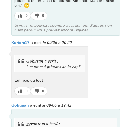
pouce et qu'on fasse un tournoi Nintendo-Master online
🙄
voilà
J’aime
J’aime
0
0
pas
Si vous ne pouvez répondre à l'argument d'autrui, rien
n'est perdu; vous pouvez encore l'injurier
Kariom17
a écrit
le 09/06 à 20:22
Gokusan a écrit :
Les pires 4 minutes de la conf
Euh pas du tout
J’aime
J’aime
0
0
pas
Gokusan
a écrit
le 09/06 à 19:42
ggvanrom a écrit :