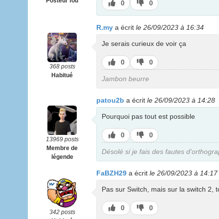
Posteur fou
J’aime
J’aime
0
0
pas
R.my
a écrit
le 26/09/2023 à 16:34
Je serais curieux de voir ça
J’aime
J’aime
0
0
368 posts
pas
Habitué
Jambon beurre
patou2b
a écrit
le 26/09/2023 à 14:28
Pourquoi pas tout est possible
J’aime
J’aime
0
0
13969 posts
pas
Membre de
Désolé si je fais des fautes d'orthogr
légende
FaBZH29
a écrit
le 26/09/2023 à 14:17
Pas sur Switch, mais sur la switch 2, t
J’aime
J’aime
0
0
342 posts
pas