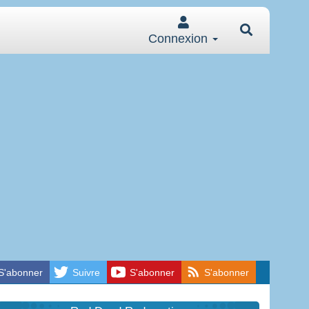
Connexion
S'abonner
Suivre
S'abonner
S'abonner