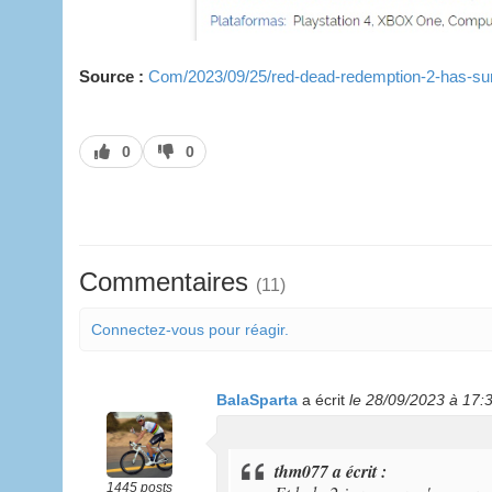
Source :
Com/2023/09/25/red-dead-redemption-2-has-surpr
J’aime
J’aime
0
0
pas
Commentaires
(11)
Connectez-vous pour réagir.
BalaSparta
a écrit
le 28/09/2023 à 17:
thm077 a écrit :
1445 posts