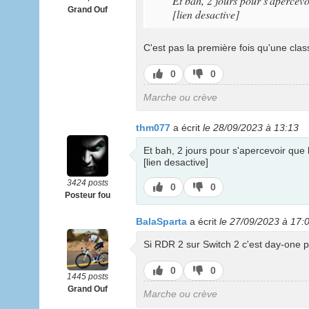
Et bah, 2 jours pour s'apercevoi
Grand Ouf
[lien desactive]
C'est pas la première fois qu'une class
J’aime
J’aime
0
0
pas
Marche ou crève
thm077
a écrit
le 28/09/2023 à 13:13
Et bah, 2 jours pour s'apercevoir que le
[lien desactive]
3424 posts
J’aime
J’aime
0
0
Posteur fou
pas
BalaSparta
a écrit
le 27/09/2023 à 17:
Si RDR 2 sur Switch 2 c'est day-one p
J’aime
J’aime
0
0
1445 posts
pas
Grand Ouf
Marche ou crève