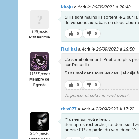
kitaju
a écrit
le 26/09/2023 à 20:42
Si ils sont malins ils sortent le 2 sur
de versions au rabais ou cloud aberr
106 posts
J’aime
J’aime
0
0
P'tit habitué
pas
Radikal
a écrit
le 26/09/2023 à 19:50
Ce serait étonnant. Peut-être plus pro
sur l'actuelle.
Sans moi dans tous les cas, j'ai déjà f
11165 posts
Membre de
J’aime
J’aime
0
0
légende
pas
Je pense, et cela me rend pensif.
thm077
a écrit
le 26/09/2023 à 17:22
Y'a rien sur votre lien...
Bon après recherche, random sur Twitte
presse FR en parle, du vent donc ^^
3424 posts