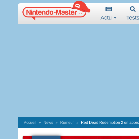
Actu
Test
Accueil
News
Rumeur
Red Dead Redemption 2 en approc