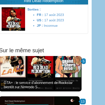
Red Dead Redemption
Sorties :
FR :
17 août 2023
US :
17 août 2023
JP :
Inconnue
Sur le même sujet
5
GTA+ : le service d'abonnement de Rockstar
bientôt sur Nintendo S...
13