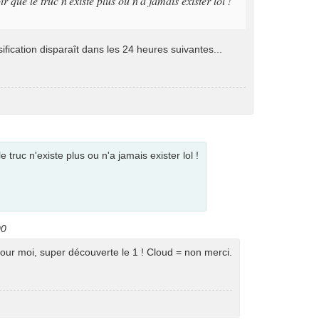
r que le truc n'existe plus ou n'a jamais exister lol !
ification disparaît dans les 24 heures suivantes...
 truc n'existe plus ou n'a jamais exister lol !
00
our moi, super découverte le 1 ! Cloud = non merci.