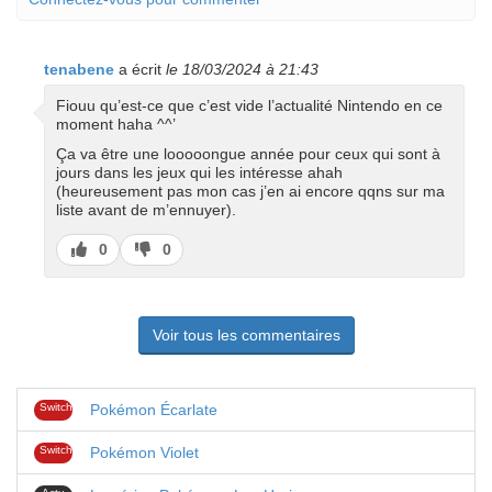
tenabene
a écrit
le 18/03/2024 à 21:43
Fiouu qu’est-ce que c’est vide l’actualité Nintendo en ce
moment haha ^^’
Ça va être une looooongue année pour ceux qui sont à
jours dans les jeux qui les intéresse ahah
(heureusement pas mon cas j’en ai encore qqns sur ma
liste avant de m’ennuyer).
J’aime
J’aime
0
0
pas
Voir tous les commentaires
Switch
Pokémon Écarlate
Switch
Pokémon Violet