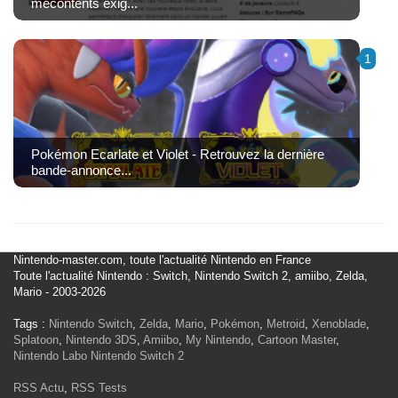
mécontents exig...
1
Pokémon Ecarlate et Violet - Retrouvez la dernière
bande-annonce...
Nintendo-master.com, toute l'actualité Nintendo en France
Toute l'actualité Nintendo : Switch, Nintendo Switch 2, amiibo, Zelda,
Mario - 2003-2026
Tags :
Nintendo Switch
,
Zelda
,
Mario
,
Pokémon
,
Metroid
,
Xenoblade
,
Splatoon
,
Nintendo 3DS
,
Amiibo
,
My Nintendo
,
Cartoon Master
,
Nintendo Labo
Nintendo Switch 2
RSS Actu
,
RSS Tests