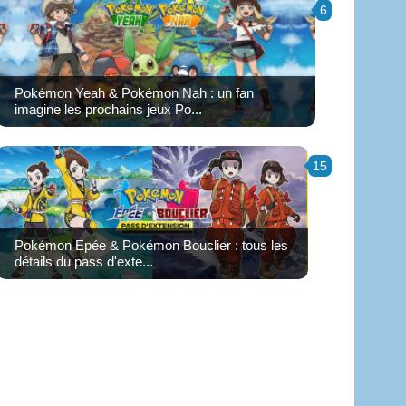
6
Pokémon Yeah & Pokémon Nah : un fan
imagine les prochains jeux Po...
15
Pokémon Epée & Pokémon Bouclier : tous les
détails du pass d'exte...