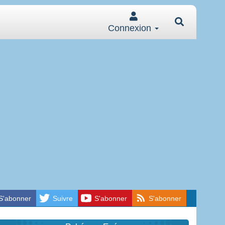
Connexion
S'abonner
Suivre
S'abonner
S'abonner