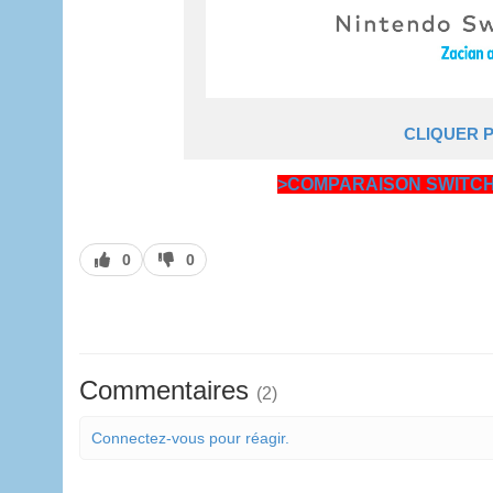
CLIQUER 
>COMPARAISON SWITCH 
J’aime
J’aime
0
0
pas
Commentaires
(2)
Connectez-vous pour réagir.