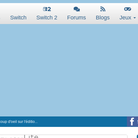
s
Switch
Switch 2
Forums
Blogs
Jeux
up d'oeil sur l'éditio...