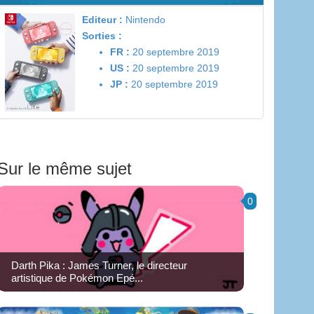
Editeur :
Nintendo
Sorties :
FR :
20 septembre 2019
US :
20 septembre 2019
JP :
20 septembre 2019
Sur le même sujet
0
Darth Pika : James Turner, le directeur
artistique de Pokémon Epé...