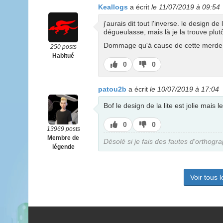
Keallogs
a écrit
le 11/07/2019 à 09:54
j'aurais dit tout l'inverse. le design de
dégueulasse, mais là je la trouve plu
Dommage qu'à cause de cette merde N
250 posts
Habitué
J’aime
J’aime
0
0
pas
patou2b
a écrit
le 10/07/2019 à 17:04
Bof le design de la lite est jolie mais
J’aime
J’aime
0
0
13969 posts
pas
Membre de
Désolé si je fais des fautes d'orthogr
légende
Voir tous 