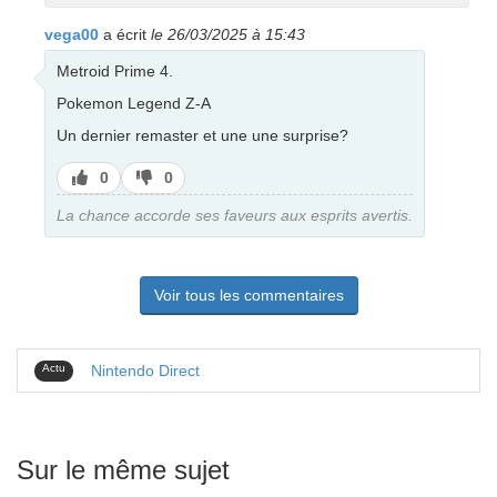
vega00
a écrit
le 26/03/2025 à 15:43
Metroid Prime 4.
Pokemon Legend Z-A
Un dernier remaster et une une surprise?
J’aime
J’aime
0
0
pas
La chance accorde ses faveurs aux esprits avertis.
Voir tous les commentaires
Actu
Nintendo Direct
Sur le même sujet