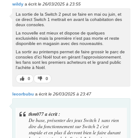
wildy
a écrit
le 26/03/2025 à 23:55
La sortie de la Switch 2 peut se faire en mai ou juin, et
ce direct Switch 1 mettrait en avant la cohabitation des
deux consoles.
La nouvelle est mieux et dispose de quelques
exclusivités mais la première n'est pas morte et reste
disponible en magasin avec des nouveautés.
La sortir au printemps permet de faire grossir le parc de
consoles d'ici Noël tout en gérant l'approvisionnement.
les fans sont les premiers acheteurs et le grand public
l'achète à Noël.
J’aime
J’aime
0
0
pas
lecorbubu
a écrit
le 26/03/2025 à 23:47
thm077 a écrit :
De base, présenter des jeux Switch 1 sans rien
dire du fonctionnement sur Switch 2 c'est
stupide et en plus il devront bien le faire durant