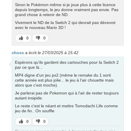
Sinon le Pokémon même si je joue plus à cette licence
depuis longtemps, le jeu donne vraiment pas envie. Pas
grand chose à retenir de ND.
Vivement le ND de la Switch 2 qui devrait pas décevoir
avec le nouveau Mario 3D !
J’aime
J’aime
0
0
pas
choss
a écrit
le 27/03/2025 à 15:42
Espèrons qu'ils gardent des cartouches pour la Switch 2
par ce que là...
MP4 digne d'un jeu ps2 (même le remake du 1 sorti
cette année est plus jolie... le jeu à l'air chouette mais
alors que c'est moche).
Je parlerai pas de Pokemon qui à l'air de rester toujours
autant insipide.
Le reste c'est le néant et mettre Tomodachi Life comme
jeu de fin.. On souffle
J’aime
J’aime
0
0
pas