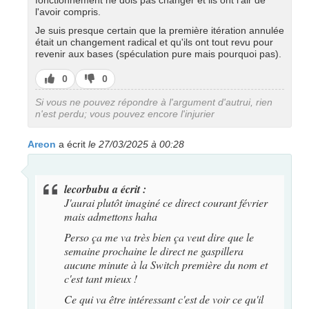
fonctionnement ne dois pas changer et ils ont l'air de
l'avoir compris.
Je suis presque certain que la première itération annulée
était un changement radical et qu'ils ont tout revu pour
revenir aux bases (spéculation pure mais pourquoi pas).
J’aime
J’aime
0
0
pas
Si vous ne pouvez répondre à l'argument d'autrui, rien
n'est perdu; vous pouvez encore l'injurier
Areon
a écrit
le 27/03/2025 à 00:28
lecorbubu a écrit :
J'aurai plutôt imaginé ce direct courant février
mais admettons haha
Perso ça me va très bien ça veut dire que le
semaine prochaine le direct ne gaspillera
aucune minute à la Switch première du nom et
c'est tant mieux !
Ce qui va être intéressant c'est de voir ce qu'il