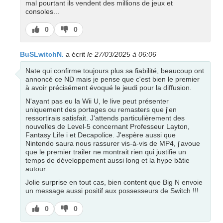
mal pourtant ils vendent des millions de jeux et
consoles...
J’aime
J’aime
0
0
pas
BuSLwitchN.
a écrit
le 27/03/2025 à 06:06
Nate qui confirme toujours plus sa fiabilité, beaucoup ont
annoncé ce ND mais je pense que c'est bien le premier
à avoir précisément évoqué le jeudi pour la diffusion.
N'ayant pas eu la Wii U, le live peut présenter
uniquement des portages ou remasters que j'en
ressortirais satisfait. J'attends particulièrement des
nouvelles de Level-5 concernant Professeur Layton,
Fantasy Life i et Decapolice. J'espère aussi que
Nintendo saura nous rassurer vis-à-vis de MP4, j'avoue
que le premier trailer ne montrait rien qui justifie un
temps de développement aussi long et la hype bâtie
autour.
Jolie surprise en tout cas, bien content que Big N envoie
un message aussi positif aux possesseurs de Switch !!!
J’aime
J’aime
0
0
pas