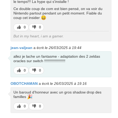
le temps!!! La hype qui s'installe !
Ce double coup de com est bien pensé, on va voir du
Nintendo partout pendant un petit moment. Fiable du
😄
coup cet insider
J’aime
J’aime
0
0
pas
But in my heart, i am a gamer.
jean-valjean
a écrit
le 26/03/2025 à 19:44
allez je lache un fantasme - adaptation des 2 zeldas
oracles sur switch !!!!!!!!!!!!!!!!!!!!
J’aime
J’aime
0
0
pas
OBOTCHAMAN
a écrit
le 26/03/2025 à 19:16
Un baroud d'honneur avec un gros shadow drop des
🎉
familles
J’aime
J’aime
0
0
pas