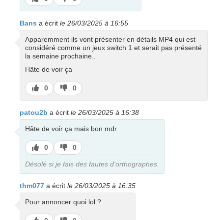
pas
Bans
a écrit
le 26/03/2025 à 16:55
Apparemment ils vont présenter en détails MP4 qui est
considéré comme un jeux switch 1 et serait pas présenté
la semaine prochaine..
Hâte de voir ça
J’aime
J’aime
0
0
pas
patou2b
a écrit
le 26/03/2025 à 16:38
Hâte de voir ça mais bon mdr
J’aime
J’aime
0
0
pas
Désolé si je fais des fautes d'orthographes.
thm077
a écrit
le 26/03/2025 à 16:35
Pour annoncer quoi lol ?