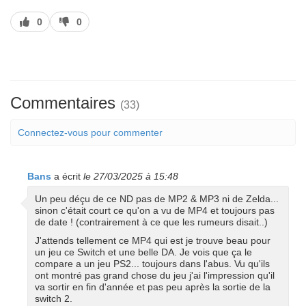
J’aime
J’aime
0
0
pas
Commentaires
(33)
Connectez-vous pour commenter
Bans
a écrit
le 27/03/2025 à 15:48
Un peu déçu de ce ND pas de MP2 & MP3 ni de Zelda...
sinon c'était court ce qu'on a vu de MP4 et toujours pas
de date ! (contrairement à ce que les rumeurs disait..)
J'attends tellement ce MP4 qui est je trouve beau pour
un jeu ce Switch et une belle DA. Je vois que ça le
compare a un jeu PS2... toujours dans l'abus. Vu qu'ils
ont montré pas grand chose du jeu j'ai l'impression qu'il
va sortir en fin d'année et pas peu après la sortie de la
switch 2.