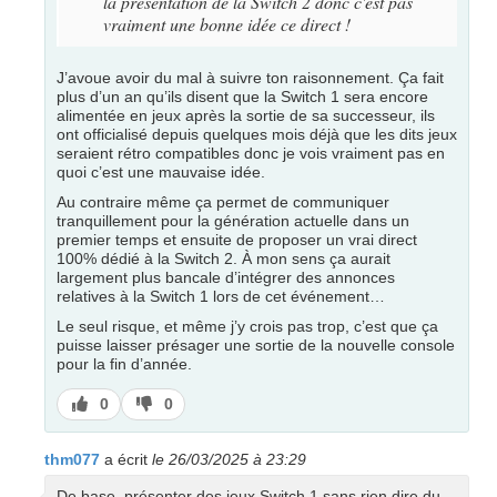
la présentation de la Switch 2 donc c'est pas
vraiment une bonne idée ce direct !
J’avoue avoir du mal à suivre ton raisonnement. Ça fait
plus d’un an qu’ils disent que la Switch 1 sera encore
alimentée en jeux après la sortie de sa successeur, ils
ont officialisé depuis quelques mois déjà que les dits jeux
seraient rétro compatibles donc je vois vraiment pas en
quoi c’est une mauvaise idée.
Au contraire même ça permet de communiquer
tranquillement pour la génération actuelle dans un
premier temps et ensuite de proposer un vrai direct
100% dédié à la Switch 2. À mon sens ça aurait
largement plus bancale d’intégrer des annonces
relatives à la Switch 1 lors de cet événement…
Le seul risque, et même j’y crois pas trop, c’est que ça
puisse laisser présager une sortie de la nouvelle console
pour la fin d’année.
J’aime
J’aime
0
0
pas
thm077
a écrit
le 26/03/2025 à 23:29
De base, présenter des jeux Switch 1 sans rien dire du