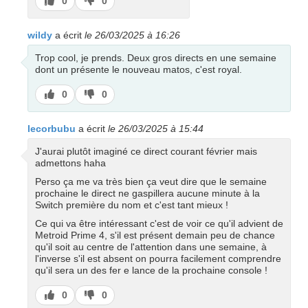
J’aime
J’aime
0
0
pas
wildy
a écrit
le 26/03/2025 à 16:26
Trop cool, je prends. Deux gros directs en une semaine
dont un présente le nouveau matos, c'est royal.
J’aime
J’aime
0
0
pas
lecorbubu
a écrit
le 26/03/2025 à 15:44
J'aurai plutôt imaginé ce direct courant février mais
admettons haha
Perso ça me va très bien ça veut dire que le semaine
prochaine le direct ne gaspillera aucune minute à la
Switch première du nom et c'est tant mieux !
Ce qui va être intéressant c'est de voir ce qu'il advient de
Metroid Prime 4, s'il est présent demain peu de chance
qu'il soit au centre de l'attention dans une semaine, à
l'inverse s'il est absent on pourra facilement comprendre
qu'il sera un des fer e lance de la prochaine console !
J’aime
J’aime
0
0
pas