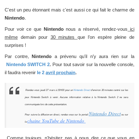
C'est un peu étonnant mais c'est aussi ce qui fait le charme de
Nintendo
.
Pour voir ce que
Nintendo
nous a réservé, rendez-vous
ici
même
demain pour
30 minutes
que l’on espère pleine de
surprises !
Par contre,
Nintendo
a prévenu qu’il n’y aura rien sur la
Nintendo SWITCH 2
.
Pour tout savoir sur la nouvelle console,
il faudra revenir
le 2
avril prochain
.
Rendez-vous jeudi 27 mars à 15
H
00 pour un
Nintendo Direct
d'environ 30 minutes centré sur les
jeux Nintendo Switch à venir. Aucune information
relative à la Nintendo Switch 2 ne sera
communiquée lors de cette présentation.
Nintendo Direct
Pour suivre la diffusion en direct, rendez-vous sur le portail
ou sur
cha
i
ne
YouTube de Nintendo
la
Comme toujours, n'hésitez pas à nous dire ce que vous en