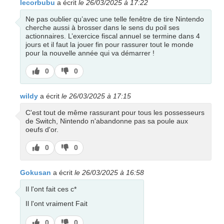
lecorbubu
a écrit
le 26/03/2025 à 17:22
Ne pas oublier qu’avec une telle fenêtre de tire Nintendo
cherche aussi à brosser dans le sens du poil ses
actionnaires. L’exercice fiscal annuel se termine dans 4
jours et il faut la jouer fin pour rassurer tout le monde
pour la nouvelle année qui va démarrer !
J’aime
J’aime
0
0
pas
wildy
a écrit
le 26/03/2025 à 17:15
C'est tout de même rassurant pour tous les possesseurs
de Switch, Nintendo n'abandonne pas sa poule aux
oeufs d'or.
J’aime
J’aime
0
0
pas
Gokusan
a écrit
le 26/03/2025 à 16:58
Il l'ont fait ces c*
Il l'ont vraiment Fait
J’aime
J’aime
0
0