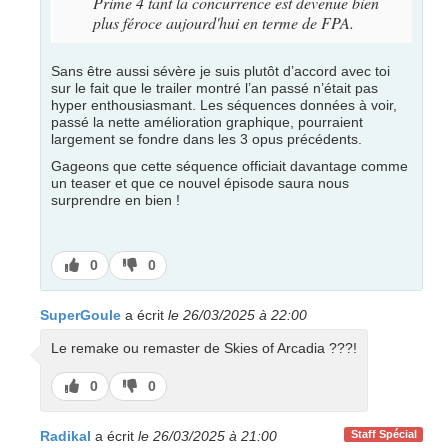
Prime 4 tant la concurrence est devenue bien
plus féroce aujourd'hui en terme de FPA.
Sans être aussi sévère je suis plutôt d’accord avec toi
sur le fait que le trailer montré l’an passé n’était pas
hyper enthousiasmant. Les séquences données à voir,
passé la nette amélioration graphique, pourraient
largement se fondre dans les 3 opus précédents.
Gageons que cette séquence officiait davantage comme
un teaser et que ce nouvel épisode saura nous
surprendre en bien !
J’aime
J’aime
0
0
pas
SuperGoule
a écrit
le 26/03/2025 à 22:00
Le remake ou remaster de Skies of Arcadia ???!
J’aime
J’aime
0
0
pas
Radikal
a écrit
le 26/03/2025 à 21:00
Staff Spécial