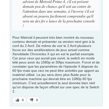
advient de Metroid Prime 4, s'il est présent
demain peu de chance qu'il soit au centre de
l'attention dans une semaine, à l'inverse s'il est
absent on pourra facilement comprendre qu'il
sera un des fer e lance de la prochaine console
!
Pour Metroid il peuvent très bien montré du nouveau
contenu demain et présenter sa version next gen à la
conf du 2 Avril. De même de voir le 2 Avril plusieurs
focus sur des améliorations de jeux actuel comme
Xenoblade Chronicles X qui en est le parfait exemple.
Car pour ceux qui aurait pas suivit, la switch en mode
télé peux avoir du 1080p et 30fps maximum. Forcé et de
constater que les paramètres de l'épisode X dispose du
60 fps mais que ceci ne peut être activités par apport au
matériel utilisé. Le jeu sera donc plus fluide pour la
prochaine machine qui devrait être en 1080p 60 fps
minimum. C'est actuellement la seul donnée bien réel
qu'on dispose de façon officiel sur une spec de la Switch
2.
J’aime
J’aime
0
0
pas