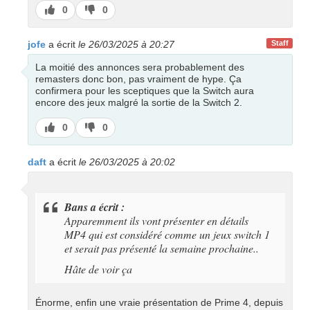
J’aime
J’aime
0
0
pas
jofe
a écrit
le 26/03/2025 à 20:27
Staff
La moitié des annonces sera probablement des
remasters donc bon, pas vraiment de hype. Ça
confirmera pour les sceptiques que la Switch aura
encore des jeux malgré la sortie de la Switch 2.
J’aime
J’aime
0
0
pas
daft
a écrit
le 26/03/2025 à 20:02
Bans a écrit :
Apparemment ils vont présenter en détails
MP4 qui est considéré comme un jeux switch 1
et serait pas présenté la semaine prochaine..
Hâte de voir ça
Énorme, enfin une vraie présentation de Prime 4, depuis