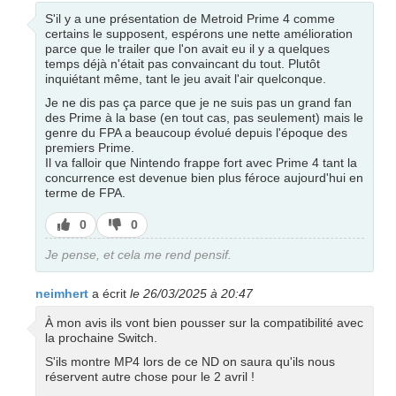
S'il y a une présentation de Metroid Prime 4 comme
certains le supposent, espérons une nette amélioration
parce que le trailer que l'on avait eu il y a quelques
temps déjà n'était pas convaincant du tout. Plutôt
inquiétant même, tant le jeu avait l'air quelconque.
Je ne dis pas ça parce que je ne suis pas un grand fan
des Prime à la base (en tout cas, pas seulement) mais le
genre du FPA a beaucoup évolué depuis l'époque des
premiers Prime.
Il va falloir que Nintendo frappe fort avec Prime 4 tant la
concurrence est devenue bien plus féroce aujourd'hui en
terme de FPA.
J’aime
J’aime
0
0
pas
Je pense, et cela me rend pensif.
neimhert
a écrit
le 26/03/2025 à 20:47
À mon avis ils vont bien pousser sur la compatibilité avec
la prochaine Switch.
S'ils montre MP4 lors de ce ND on saura qu'ils nous
réservent autre chose pour le 2 avril !