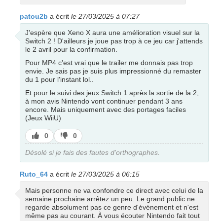
patou2b
a écrit
le 27/03/2025 à 07:27
J'espère que Xeno X aura une amélioration visuel sur la
Switch 2 ! D'ailleurs je joue pas trop à ce jeu car j'attends
le 2 avril pour la confirmation.
Pour MP4 c'est vrai que le trailer me donnais pas trop
envie. Je sais pas je suis plus impressionné du remaster
du 1 pour l'instant lol..
Et pour le suivi des jeux Switch 1 après la sortie de la 2,
à mon avis Nintendo vont continuer pendant 3 ans
encore. Mais uniquement avec des portages faciles
(Jeux WiiU)
J’aime
J’aime
0
0
pas
Désolé si je fais des fautes d'orthographes.
Ruto_64
a écrit
le 27/03/2025 à 06:15
Mais personne ne va confondre ce direct avec celui de la
semaine prochaine arrêtez un peu. Le grand public ne
regarde absolument pas ce genre d'événement et n'est
même pas au courant. À vous écouter Nintendo fait tout