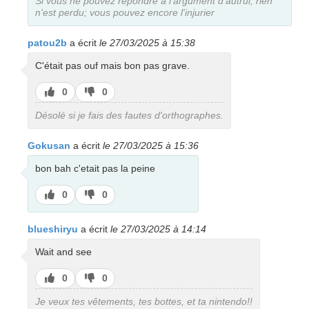
Si vous ne pouvez répondre à l'argument d'autrui, rien
n'est perdu; vous pouvez encore l'injurier
patou2b
a écrit
le 27/03/2025 à 15:38
C'était pas ouf mais bon pas grave.
J’aime
J’aime
0
0
pas
Désolé si je fais des fautes d'orthographes.
Gokusan
a écrit
le 27/03/2025 à 15:36
bon bah c'etait pas la peine
J’aime
J’aime
0
0
pas
blueshiryu
a écrit
le 27/03/2025 à 14:14
Wait and see
J’aime
J’aime
0
0
pas
Je veux tes vêtements, tes bottes, et ta nintendo!!