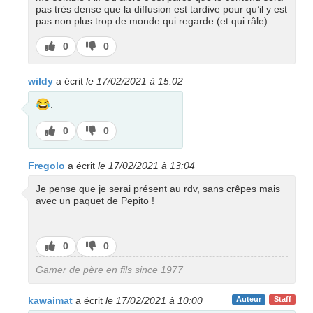
pas très dense que la diffusion est tardive pour qu’il y est
pas non plus trop de monde qui regarde (et qui râle).
J’aime
J’aime
0
0
pas
wildy
a écrit
le 17/02/2021 à 15:02
😂
.
J’aime
J’aime
0
0
pas
Fregolo
a écrit
le 17/02/2021 à 13:04
Je pense que je serai présent au rdv, sans crêpes mais
avec un paquet de Pepito !
J’aime
J’aime
0
0
pas
Gamer de père en fils since 1977
kawaimat
a écrit
le 17/02/2021 à 10:00
Auteur
Staff