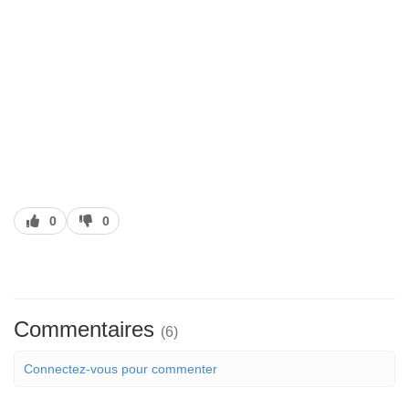
J’aime
J’aime
0
0
pas
Commentaires
(6)
Connectez-vous pour commenter