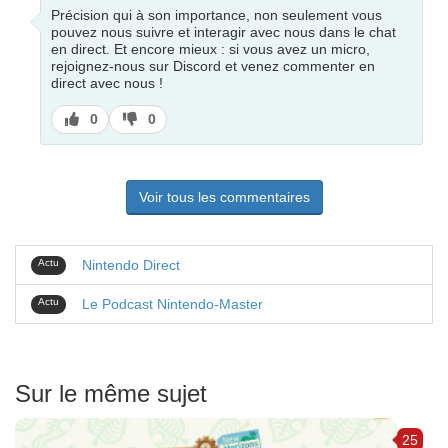
Précision qui à son importance, non seulement vous
pouvez nous suivre et interagir avec nous dans le chat
en direct. Et encore mieux : si vous avez un micro,
rejoignez-nous sur Discord et venez commenter en
direct avec nous !
J’aime
J’aime
0
0
pas
Voir tous les commentaires
Actu
Nintendo Direct
Actu
Le Podcast Nintendo-Master
Sur le même sujet
25