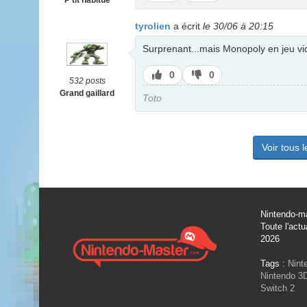
P'tit habitué
pas
tyrolien
a écrit
le 30/06 à 20:15
Surprenant...mais Monopoly en jeu vi
J’aime
J’aime
0
0
532 posts
pas
Grand gaillard
Toto
Voir tous 
Nintendo-ma
Toute l'actu
2026
Tags :
Nint
Nintendo 3
Switch 2