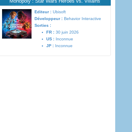
Monopoly : Star Wars Heroes vs. Villains
Editeur :
Ubisoft
Développeur :
Behavior Interactive
Sorties :
FR :
30 juin 2026
US :
Inconnue
JP :
Inconnue