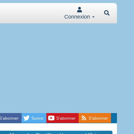
Connexion
S'abonner
Suivre
S'abonner
S'abonner