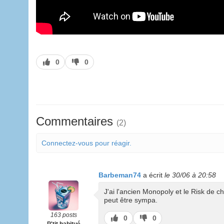
J’aime
J’aime
0
0
pas
Commentaires
(2)
Connectez-vous pour réagir.
Barbeman74
a écrit
le 30/06 à 20:58
J'ai l'ancien Monopoly et le Risk de ch
peut être sympa.
163 posts
J’aime
J’aime
0
0