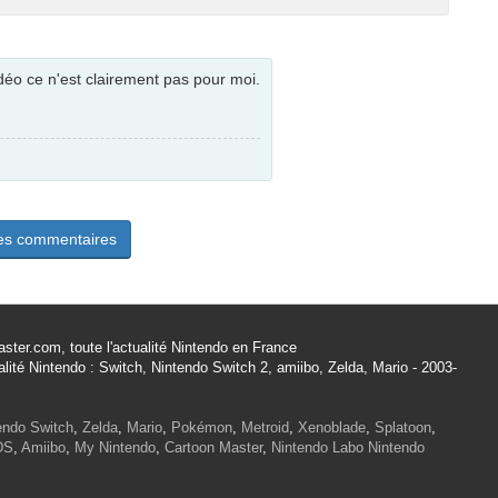
déo ce n'est clairement pas pour moi.
les commentaires
ster.com, toute l'actualité Nintendo en France
alité Nintendo : Switch, Nintendo Switch 2, amiibo, Zelda, Mario - 2003-
endo Switch
,
Zelda
,
Mario
,
Pokémon
,
Metroid
,
Xenoblade
,
Splatoon
,
DS
,
Amiibo
,
My Nintendo
,
Cartoon Master
,
Nintendo Labo
Nintendo