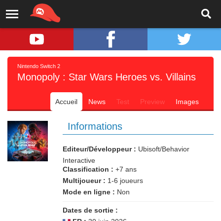
Nintendo Switch 2
Monopoly : Star Wars Heroes vs. Villains
Accueil
News
Test
Preview
Images
Informations
Editeur/Développeur :
Ubisoft/Behavior
Interactive
Classification :
+7 ans
Multijoueur :
1-6 joueurs
Mode en ligne :
Non
Dates de sortie :