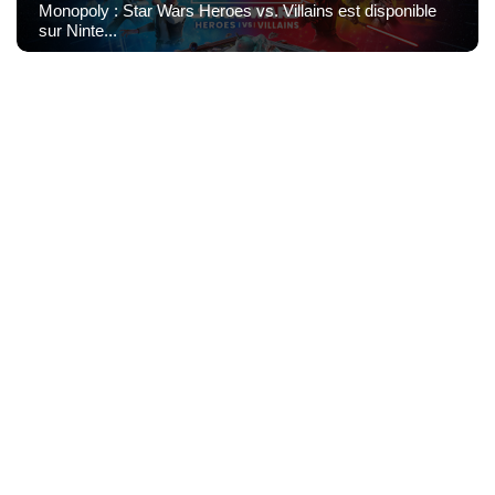
Monopoly : Star Wars Heroes vs. Villains est disponible
sur Ninte...