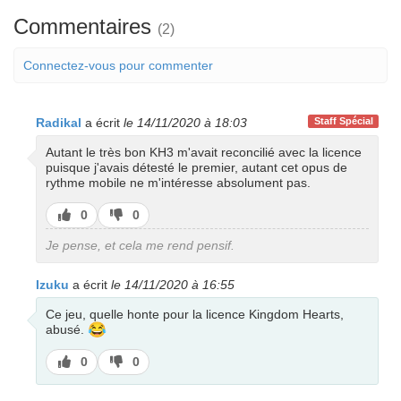
Commentaires
(2)
Connectez-vous pour commenter
Radikal
a écrit
le 14/11/2020 à 18:03
Staff Spécial
Autant le très bon KH3 m'avait reconcilié avec la licence
puisque j'avais détesté le premier, autant cet opus de
rythme mobile ne m'intéresse absolument pas.
J’aime
J’aime
0
0
pas
Je pense, et cela me rend pensif.
Izuku
a écrit
le 14/11/2020 à 16:55
Ce jeu, quelle honte pour la licence Kingdom Hearts,
😂
abusé.
J’aime
J’aime
0
0
pas