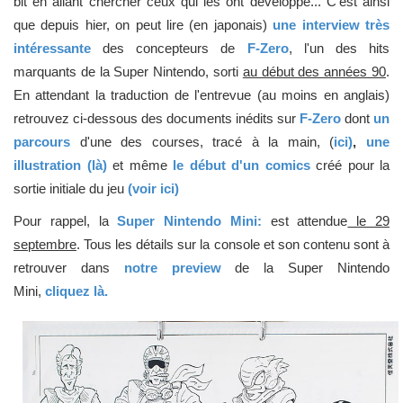
bit en allant chercher ceux qui les ont développé... C'est ainsi
que depuis hier, on peut lire (en japonais)
une interview très
intéressante
des concepteurs de
F-Zero
, l'un des hits
marquants de la Super Nintendo, sorti
au début des années 90
.
En attendant la traduction de l'entrevue (au moins en anglais)
retrouvez ci-dessous des documents inédits sur
F-Zero
dont
un
parcours
d'une des courses, tracé à la main, (
ici)
,
une
illustration (là)
et même
le début d'un comics
créé pour la
sortie initiale du jeu
(voir ici)
Pour rappel, la
Super Nintendo Mini:
est attendue
le 29
septembre
. Tous les détails sur la console et son contenu sont à
retrouver dans
notre preview
de la Super Nintendo
Mini,
cliquez là.