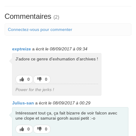
Commentaires
(2)
Connectez-vous pour commenter
exptreize
a écrit
le 08/09/2017 à 09:34
J'adore ce genre d'exhumation d'archives !
J’aime
J’aime
0
0
pas
Power for the jerks !
Julius-san
a écrit
le 08/09/2017 à 00:29
Intéressant tout ça, ça fait bizarre de voir falcon avec
une clope et samurai goroh aussi petit :-o
J’aime
J’aime
0
0
pas