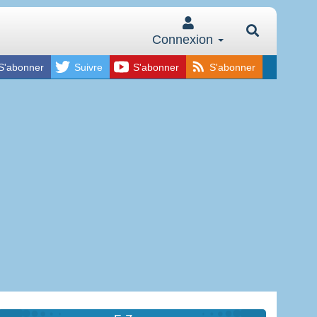
Connexion
S'abonner
Suivre
S'abonner
S'abonner