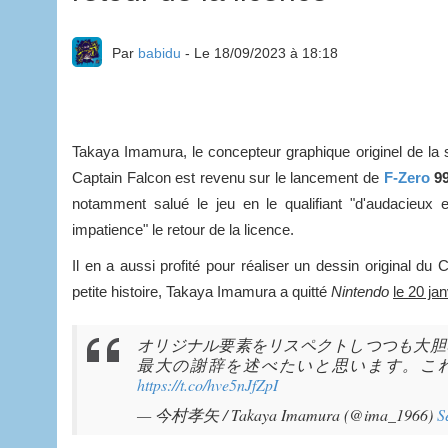
Par
babidu
- Le 18/09/2023 à 18:18
Takaya Imamura, le concepteur graphique originel de la s
Captain Falcon est revenu sur le lancement de
F-Zero
9
notamment salué le jeu en le qualifiant "d'audacieux
impatience" le retour de la licence.
Il en a aussi profité pour réaliser un dessin original du
petite histoire, Takaya Imamura a quitté
Nintendo
le 20 ja
オリジナル要素をリスペクトしつつも大胆な
最大の謝辞を述べたいと思います。これ
https://t.co/hve5nJfZpI
— 今村孝矢 / Takaya Imamura (@ima_1966)
S