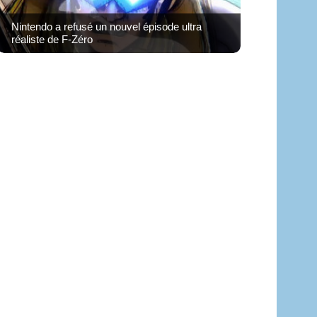
Nintendo a refusé un nouvel épisode ultra
réaliste de F-Zéro