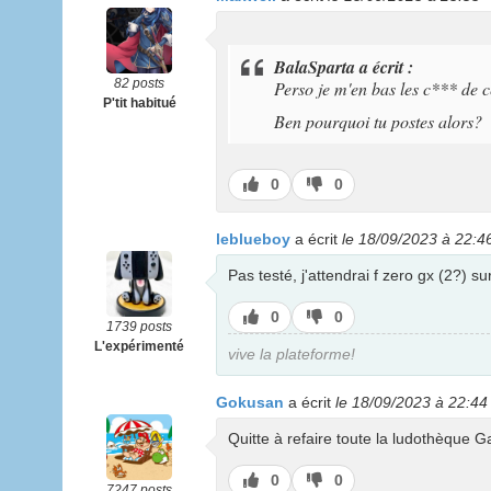
BalaSparta a écrit :
82 posts
Perso je m'en bas les c*** de ce
P'tit habitué
Ben pourquoi tu postes alors?
J’aime
J’aime
0
0
pas
leblueboy
a écrit
le 18/09/2023 à 22:4
Pas testé, j'attendrai f zero gx (2?) s
J’aime
J’aime
0
0
1739 posts
pas
L'expérimenté
vive la plateforme!
Gokusan
a écrit
le 18/09/2023 à 22:44
Quitte à refaire toute la ludothèque 
J’aime
J’aime
0
0
7247 posts