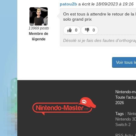
patou2b
a écrit
le 18/09/2023 à 19:16
On est tous à attendre le retour de la l
solo grand prix
13969 posts
J’aime
J’aime
0
0
Membre de
pas
légende
Désolé si je fais des fautes d'orthogr
Voir tous 
Nintendo-ma
Toute l'actu
2026
Tags :
Nint
Nintendo 3
Switch 2
RSS Actu
,