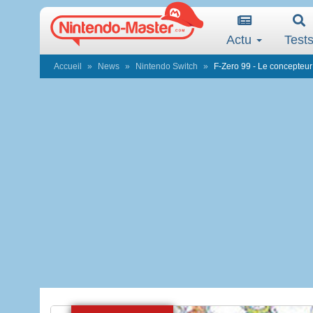
Actu
Test
Accueil
News
Nintendo Switch
F-Zero 99 - Le concepteur 