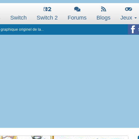
s
Switch
Switch 2
Forums
Blogs
Jeux
graphique originel de la...