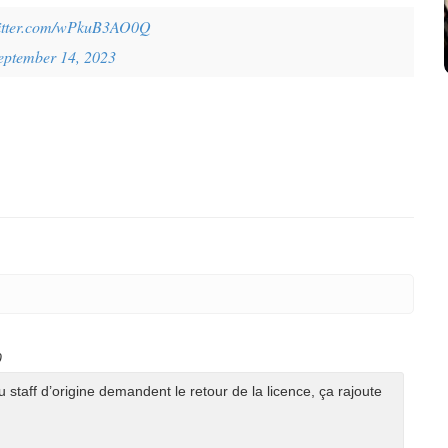
witter.com/wPkuB3AO0Q
eptember 14, 2023
0
aff d’origine demandent le retour de la licence, ça rajoute