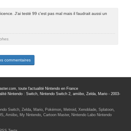
icence. J'ai testé 99 c'est pas mal mais il faudrait aussi un
aphes.
les commentaires
ster.com, toute l'actualité Nintendo en France
alité Nintendo : Switch, Nintendo Switch 2, amiibo, Zelda, Mario - 2003-
endo Switch
,
Zelda
,
Mario
,
Pokémon
,
Metroid
,
Xenoblade
,
Splatoon
,
DS
,
Amiibo
,
My Nintendo
,
Cartoon Master
,
Nintendo Labo
Nintendo
RSS Tests