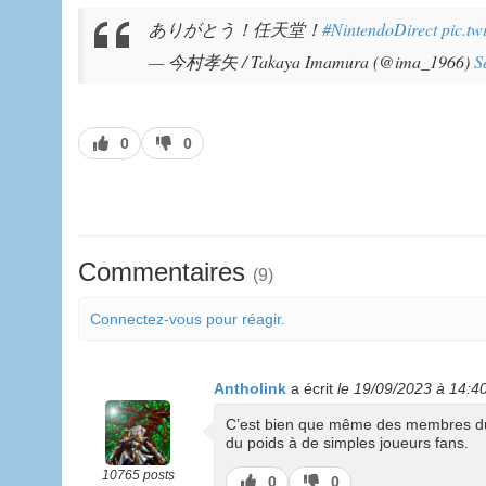
ありがとう！任天堂！
#NintendoDirect
pic.t
— 今村孝矢 / Takaya Imamura (@ima_1966)
S
J’aime
J’aime
0
0
pas
Commentaires
(9)
Connectez-vous pour réagir.
Antholink
a écrit
le 19/09/2023 à 14:4
C’est bien que même des membres du st
du poids à de simples joueurs fans.
10765 posts
J’aime
J’aime
0
0