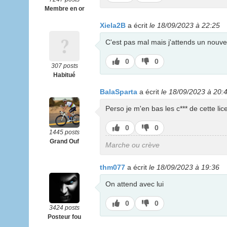
pas
Membre en or
Xiela2B
a écrit
le 18/09/2023 à 22:25
C'est pas mal mais j'attends un nouv
J’aime
J’aime
0
0
307 posts
pas
Habitué
BalaSparta
a écrit
le 18/09/2023 à 20:
Perso je m'en bas les c*** de cette lic
J’aime
J’aime
0
0
1445 posts
pas
Grand Ouf
Marche ou crève
thm077
a écrit
le 18/09/2023 à 19:36
On attend avec lui
J’aime
J’aime
0
0
3424 posts
pas
Posteur fou