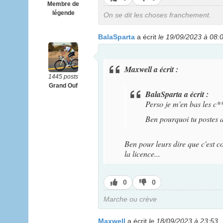
Membre de
pas
légende
On se dit les choses franchement.
BalaSparta
a écrit
le 19/09/2023 à 08:
Maxwell a écrit :
1445 posts
Grand Ouf
BalaSparta a écrit :
Perso je m'en bas les c**
Ben pourquoi tu postes 
Ben pour leurs dire que c'est c
la licence...
J’aime
J’aime
0
0
pas
Marche ou crève
Maxwell
a écrit
le 18/09/2023 à 23:53