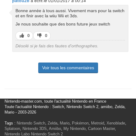
patou2b
a écrit
le 01/01/2017 à 00:14
Bonne année à tous aussi. Vivement mars pour la switch
et en finir avec la wiiu Wii et 3ds.
Je nous souhaite que des bons future jeux switch
J’aime
J’aime
0
0
pas
Désolé si je fais des fautes d'orthographes.
Voir tous les commentaires
Nintendo-master.com, toute l'actualité Nintendo en France
Toute l'actualité Nintendo : Switch, Nintendo Switch 2, amiibo, Zelda,
Mario - 2003-2026
Tags :
Nintendo Switch
,
Zelda
,
Mario
,
Pokémon
,
Metroid
,
Xenoblade
,
Splatoon
,
Nintendo 3DS
,
Amiibo
,
My Nintendo
,
Cartoon Master
,
Nintendo Labo
Nintendo Switch 2