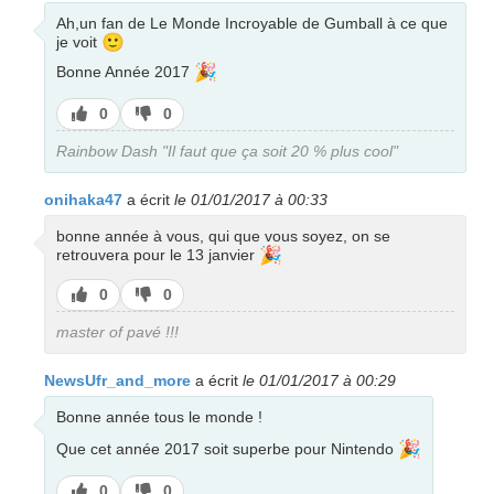
Ah,un fan de Le Monde Incroyable de Gumball à ce que
🙂
je voit
🎉
Bonne Année 2017
J’aime
J’aime
0
0
pas
Rainbow Dash "Il faut que ça soit 20 % plus cool"
onihaka47
a écrit
le 01/01/2017 à 00:33
bonne année à vous, qui que vous soyez, on se
🎉
retrouvera pour le 13 janvier
J’aime
J’aime
0
0
pas
master of pavé !!!
NewsUfr_and_more
a écrit
le 01/01/2017 à 00:29
Bonne année tous le monde !
🎉
Que cet année 2017 soit superbe pour Nintendo
J’aime
J’aime
0
0