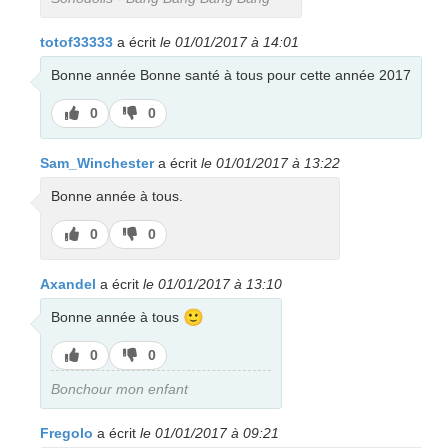
totof33333
a écrit
le 01/01/2017 à 14:01
Bonne année Bonne santé à tous pour cette année 2017
J’aime
J’aime
0
0
pas
Sam_Winchester
a écrit
le 01/01/2017 à 13:22
Bonne année à tous.
J’aime
J’aime
0
0
pas
Axandel
a écrit
le 01/01/2017 à 13:10
🙂
Bonne année à tous
J’aime
J’aime
0
0
pas
Bonchour mon enfant
Fregolo
a écrit
le 01/01/2017 à 09:21