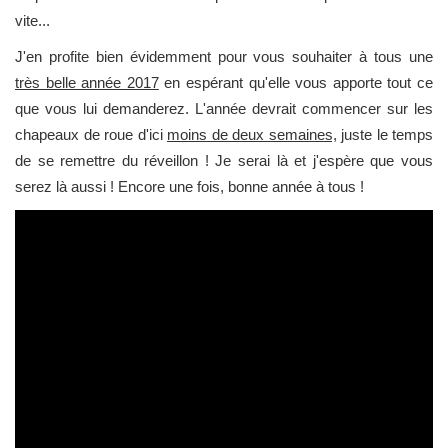
vite...
J'en profite bien évidemment pour vous souhaiter à tous une
très belle année 2017
en espérant qu'elle vous apporte tout ce
que vous lui demanderez. L'année devrait commencer sur les
chapeaux de roue d'ici
moins de deux semaines,
juste le temps
de se remettre du réveillon ! Je serai là et j'espère que vous
serez là aussi ! Encore une fois, bonne année à tous !