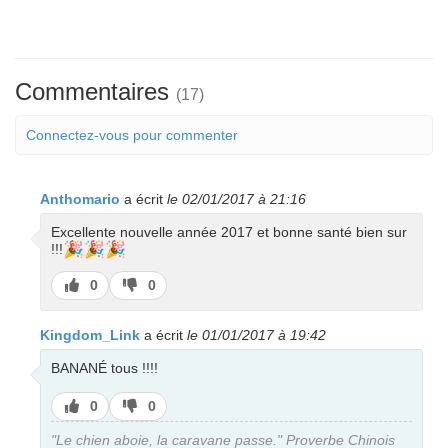
Commentaires
(17)
Connectez-vous pour commenter
Anthomario
a écrit
le 02/01/2017 à 21:16
Excellente nouvelle année 2017 et bonne santé bien sur
🎉
🎉
🎉
!!!
J’aime
J’aime
0
0
pas
Kingdom_Link
a écrit
le 01/01/2017 à 19:42
BANANÉ tous !!!!
J’aime
J’aime
0
0
pas
"Le chien aboie, la caravane passe." Proverbe Chinois