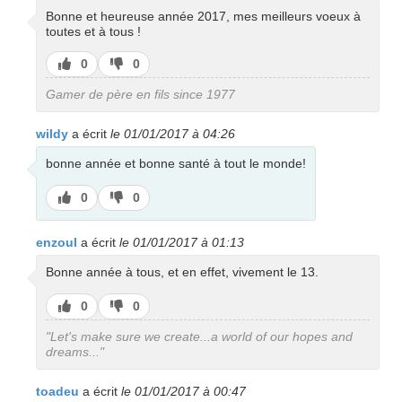
Bonne et heureuse année 2017, mes meilleurs voeux à
toutes et à tous !
J’aime
J’aime
0
0
pas
Gamer de père en fils since 1977
wildy
a écrit
le 01/01/2017 à 04:26
bonne année et bonne santé à tout le monde!
J’aime
J’aime
0
0
pas
enzoul
a écrit
le 01/01/2017 à 01:13
Bonne année à tous, et en effet, vivement le 13.
J’aime
J’aime
0
0
pas
"Let's make sure we create...a world of our hopes and
dreams..."
toadeu
a écrit
le 01/01/2017 à 00:47