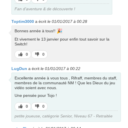
pas
Fan d'aventure & de découverte !
Toptim3000
a écrit
le 01/01/2017 à 00:28
🎉
Bonnes année à tous!!
Et vivement le 13 janvier pour enfin tout savoir sur la
Switch!
J’aime
J’aime
0
0
pas
LugDun
a écrit
le 01/01/2017 à 00:22
Excellente année à vous tous , Rifraff, membres du staff,
membres de la communauté NM ! Que les Dieux du jeu
vidéo soient avec nous.
Une pensée pour Tojo !
J’aime
J’aime
0
0
pas
petite joueuse, catégorie Senior, Niveau 67 - Retraitée