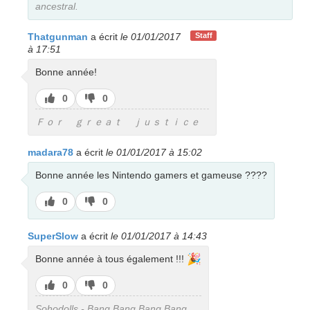
ancestral.
Thatgunman
a écrit
le 01/01/2017
Staff
à 17:51
Bonne année!
J’aime
J’aime
0
0
pas
Ｆｏｒ ｇｒｅａｔ ｊｕｓｔｉｃｅ
madara78
a écrit
le 01/01/2017 à 15:02
Bonne année les Nintendo gamers et gameuse ????
J’aime
J’aime
0
0
pas
SuperSlow
a écrit
le 01/01/2017 à 14:43
🎉
Bonne année à tous également !!!
J’aime
J’aime
0
0
pas
Sohodolls - Bang Bang Bang Bang