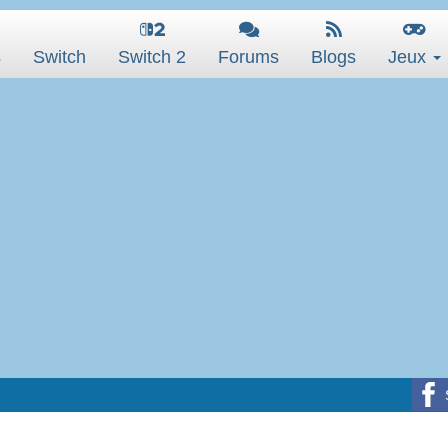
s
Switch
Switch 2
Forums
Blogs
Jeux