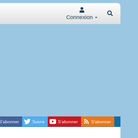
Connexion
S'abonner
Suivre
S'abonner
S'abonner