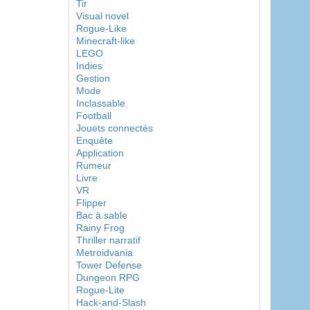
Tir
Visual novel
Rogue-Like
Minecraft-like
LEGO
Indies
Gestion
Mode
Inclassable
Football
Jouets connectés
Enquête
Application
Rumeur
Livre
VR
Flipper
Bac à sable
Rainy Frog
Thriller narratif
Metroidvania
Tower Defense
Dungeon RPG
Rogue-Lite
Hack-and-Slash