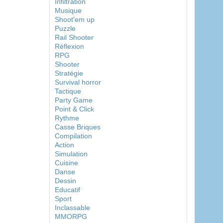
Infiltration
Musique
Shoot'em up
Puzzle
Rail Shooter
Réflexion
RPG
Shooter
Stratégie
Survival horror
Tactique
Party Game
Point & Click
Rythme
Casse Briques
Compilation
Action
Simulation
Cuisine
Danse
Dessin
Educatif
Sport
Inclassable
MMORPG