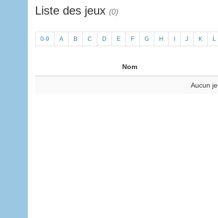
Liste des jeux
(0)
0-9
A
B
C
D
E
F
G
H
I
J
K
L
Nom
Aucun je