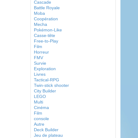
Cascade
Battle Royale
Moba
Coopération
Mecha
Pokémon-Like
Casse-tête
Free-to-Play
Film
Horreur
FMV
Survie
Exploration
Livres
Tactical-RPG
Twin-stick shooter
City Builder
LEGO
Multi
Cinéma
Film
console
Autre
Deck Builder
Jeu de plateau