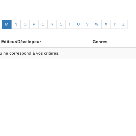
M
N
O
P
Q
R
S
T
U
V
W
X
Y
Z
Editeur/Dévelopeur
Genres
u ne correspond à vos critères.