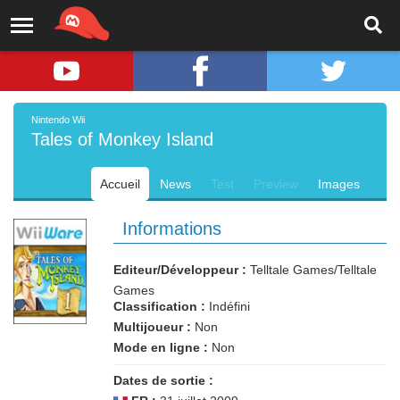
Nintendo Wii
Tales of Monkey Island
Accueil
News
Test
Preview
Images
Informations
Editeur/Développeur :
Telltale Games/Telltale
Games
Classification :
Indéfini
Multijoueur :
Non
Mode en ligne :
Non
Dates de sortie :