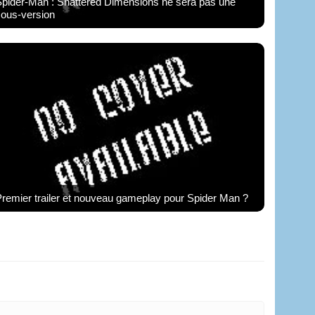
pider-Man : Shattered Dimensions ne sera pas une
sous-version
remier trailer et nouveau gameplay pour Spider Man ?