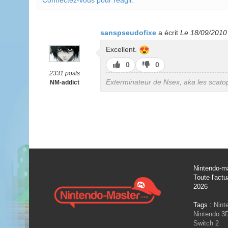
Connectez-vous pour réagir.
sanspseudofixe
a écrit
Le 18/09/2010
😍
Excellent.
J’aime
J’aime
0
0
pas
2331 posts
Exterminateur de Nsex, aka les scatoph
NM-addict
Nintendo-ma
Toute l'actu
2026
Tags :
Nint
Nintendo 3
Switch 2