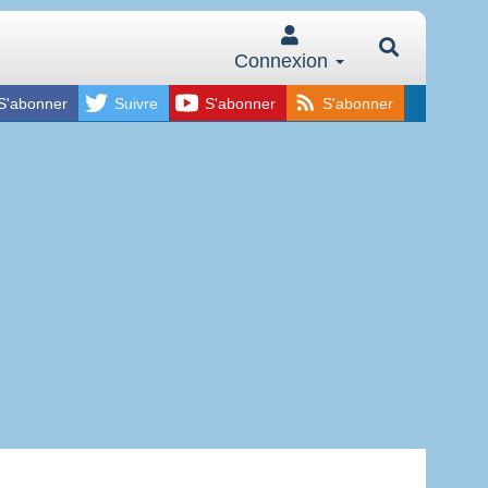
Connexion
S'abonner
Suivre
S'abonner
S'abonner