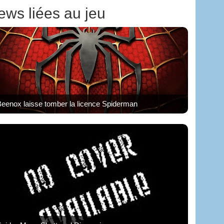
ews liées au jeu
eenox laisse tomber la licence Spiderman