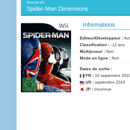
Nintendo Wii
Spider-Man Dimensions
Informations
Editeur/Développeur :
Act
Classification :
-12 ans
Multijoueur :
Non
Mode en ligne :
Non
Dates de sortie :
FR :
10 septembre 201
US :
septembre 2010
JP :
Inconnue