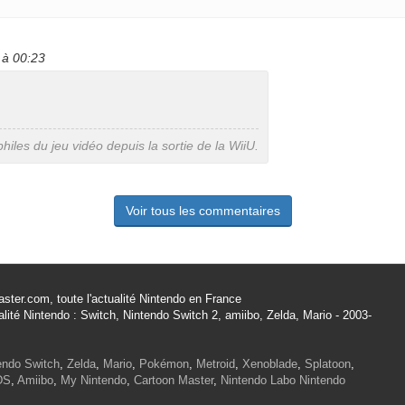
 à 00:23
iles du jeu vidéo depuis la sortie de la WiiU.
Voir tous les commentaires
ster.com, toute l'actualité Nintendo en France
alité Nintendo : Switch, Nintendo Switch 2, amiibo, Zelda, Mario - 2003-
endo Switch
,
Zelda
,
Mario
,
Pokémon
,
Metroid
,
Xenoblade
,
Splatoon
,
DS
,
Amiibo
,
My Nintendo
,
Cartoon Master
,
Nintendo Labo
Nintendo