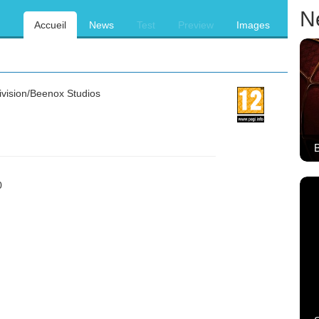
N
Accueil
News
Test
Preview
Images
ivision/Beenox Studios
B
0