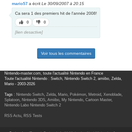
mario57
a écrit
Le 30/09/2007 à 20:15
Ca sera 1 des premiers hit de l'année 2008!
J’aime
J’aime
0
0
pas
[lien desactive]
Voir tous les commentaires
Nintendo-master.com, toute l'actualité Nintendo en France
Toute l'actualité Nintendo : Switch, Nintendo Switch 2, amiibo, Zelda,
Mario - 2003-2026
Tags :
Nintendo Switch
,
Zelda
,
Mario
,
Pokémon
,
Metroid
,
Xenoblade
,
Splatoon
,
Nintendo 3DS
,
Amiibo
,
My Nintendo
,
Cartoon Master
,
Nintendo Labo
Nintendo Switch 2
RSS Actu
,
RSS Tests