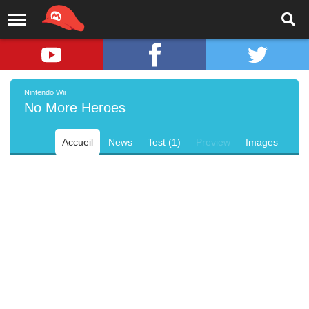
Nintendo Wii
No More Heroes
Accueil
News
Test (1)
Preview
Images