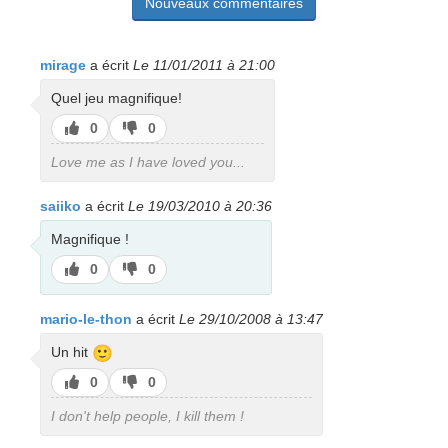
Nouveaux commentaires
mirage
a écrit
Le 11/01/2011 à 21:00
Quel jeu magnifique!
J’aime
J’aime
0
0
pas
Love me as I have loved you...
saiiko
a écrit
Le 19/03/2010 à 20:36
Magnifique !
J’aime
J’aime
0
0
pas
mario-le-thon
a écrit
Le 29/10/2008 à 13:47
🙂
Un hit
J’aime
J’aime
0
0
pas
I don't help people, I kill them !