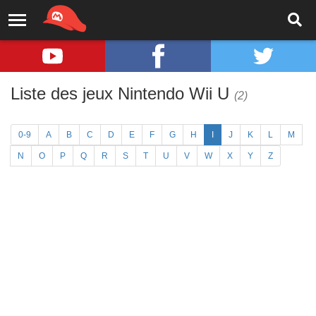
Liste des jeux Nintendo Wii U
(2)
0-9
A
B
C
D
E
F
G
H
I
J
K
L
M
N
O
P
Q
R
S
T
U
V
W
X
Y
Z