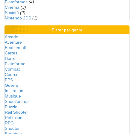
Plateformes
(4)
Cinéma
(3)
Société
(2)
Nintendo 2DS
(1)
Filtrer par genre
Arcade
Aventure
Beat'em all
Cartes
Horror
Plateforme
Combat
Course
FPS
Guerre
Infiltration
Musique
Shoot'em up
Puzzle
Rail Shooter
Réflexion
RPG
Shooter
Stratégie