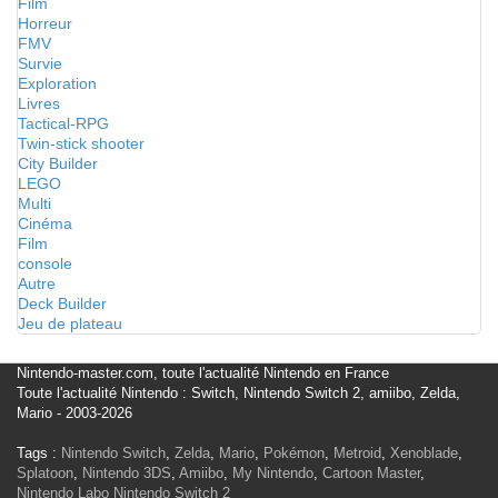
Film
Horreur
FMV
Survie
Exploration
Livres
Tactical-RPG
Twin-stick shooter
City Builder
LEGO
Multi
Cinéma
Film
console
Autre
Deck Builder
Jeu de plateau
Nintendo-master.com, toute l'actualité Nintendo en France
Toute l'actualité Nintendo : Switch, Nintendo Switch 2, amiibo, Zelda,
Mario - 2003-2026
Tags :
Nintendo Switch
,
Zelda
,
Mario
,
Pokémon
,
Metroid
,
Xenoblade
,
Splatoon
,
Nintendo 3DS
,
Amiibo
,
My Nintendo
,
Cartoon Master
,
Nintendo Labo
Nintendo Switch 2