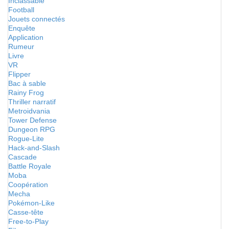
Inclassable
Football
Jouets connectés
Enquête
Application
Rumeur
Livre
VR
Flipper
Bac à sable
Rainy Frog
Thriller narratif
Metroidvania
Tower Defense
Dungeon RPG
Rogue-Lite
Hack-and-Slash
Cascade
Battle Royale
Moba
Coopération
Mecha
Pokémon-Like
Casse-tête
Free-to-Play