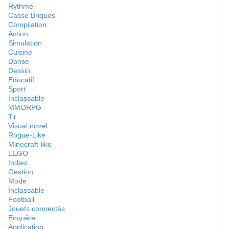
Rythme
Casse Briques
Compilation
Action
Simulation
Cuisine
Danse
Dessin
Educatif
Sport
Inclassable
MMORPG
Tir
Visual novel
Rogue-Like
Minecraft-like
LEGO
Indies
Gestion
Mode
Inclassable
Football
Jouets connectés
Enquête
Application