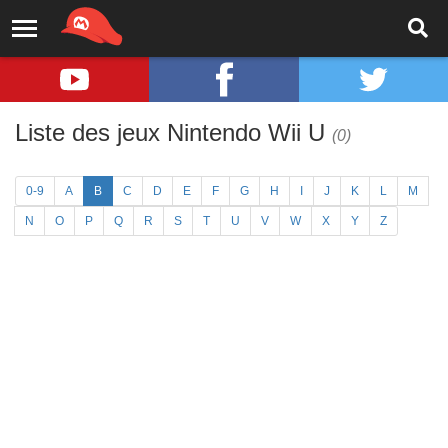
Liste des jeux Nintendo Wii U
(0)
0-9
A
B
C
D
E
F
G
H
I
J
K
L
M
N
O
P
Q
R
S
T
U
V
W
X
Y
Z