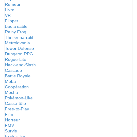
Rumeur
Livre
VR
Flipper
Bac à sable
Rainy Frog
Thriller narratif
Metroidvania
Tower Defense
Dungeon RPG
Rogue-Lite
Hack-and-Slash
Cascade
Battle Royale
Moba
Coopération
Mecha
Pokémon-Like
Casse-tête
Free-to-Play
Film
Horreur
FMV
Survie
Exploration