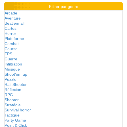
Filtrer par genre
Arcade
Aventure
Beat'em all
Cartes
Horror
Plateforme
Combat
Course
FPS
Guerre
Infiltration
Musique
Shoot'em up
Puzzle
Rail Shooter
Réflexion
RPG
Shooter
Stratégie
Survival horror
Tactique
Party Game
Point & Click