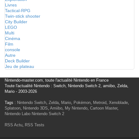
Livres
Tactical-RPG
Twin-stick shooter
City Builder
LEGO
Multi
Cinéma
Film
console
Autre
Deck Builder
Jeu de plateau
Nintendo-master.com, toute l'actualité Nintendo en France
Toute l'actualité Nintendo : Switch, Nintendo Switch 2, amiibo, Zelda,
Mario - 2003-2026
Tags :
Nintendo Switch
,
Zelda
,
Mario
,
Pokémon
,
Metroid
,
Xenoblade
,
Splatoon
,
Nintendo 3DS
,
Amiibo
,
My Nintendo
,
Cartoon Master
,
Nintendo Labo
Nintendo Switch 2
RSS Actu
,
RSS Tests