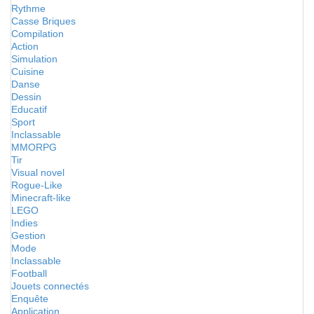
Rythme
Casse Briques
Compilation
Action
Simulation
Cuisine
Danse
Dessin
Educatif
Sport
Inclassable
MMORPG
Tir
Visual novel
Rogue-Like
Minecraft-like
LEGO
Indies
Gestion
Mode
Inclassable
Football
Jouets connectés
Enquête
Application