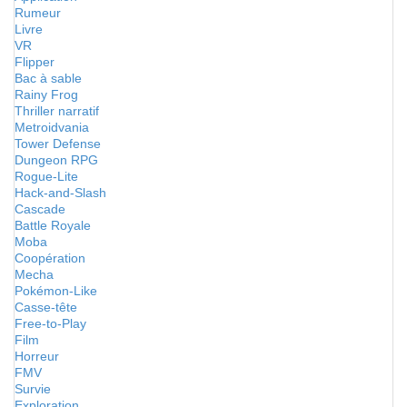
Rumeur
Livre
VR
Flipper
Bac à sable
Rainy Frog
Thriller narratif
Metroidvania
Tower Defense
Dungeon RPG
Rogue-Lite
Hack-and-Slash
Cascade
Battle Royale
Moba
Coopération
Mecha
Pokémon-Like
Casse-tête
Free-to-Play
Film
Horreur
FMV
Survie
Exploration