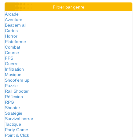
Filtrer par genre
Arcade
Aventure
Beat'em all
Cartes
Horror
Plateforme
Combat
Course
FPS
Guerre
Infiltration
Musique
Shoot'em up
Puzzle
Rail Shooter
Réflexion
RPG
Shooter
Stratégie
Survival horror
Tactique
Party Game
Point & Click