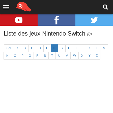
Liste des jeux Nintendo Switch
(0)
0-9
A
B
C
D
E
F
G
H
I
J
K
L
M
N
O
P
Q
R
S
T
U
V
W
X
Y
Z