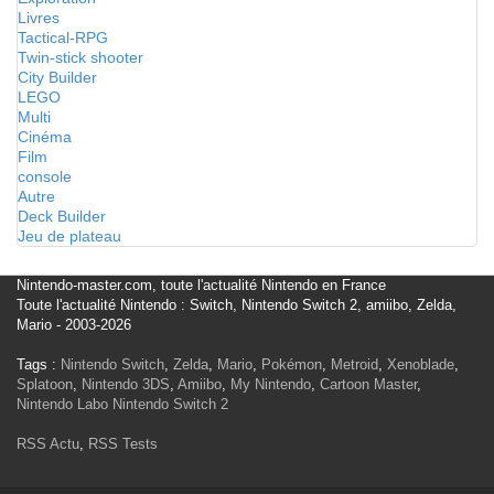
Livres
Tactical-RPG
Twin-stick shooter
City Builder
LEGO
Multi
Cinéma
Film
console
Autre
Deck Builder
Jeu de plateau
Nintendo-master.com, toute l'actualité Nintendo en France
Toute l'actualité Nintendo : Switch, Nintendo Switch 2, amiibo, Zelda,
Mario - 2003-2026
Tags :
Nintendo Switch
,
Zelda
,
Mario
,
Pokémon
,
Metroid
,
Xenoblade
,
Splatoon
,
Nintendo 3DS
,
Amiibo
,
My Nintendo
,
Cartoon Master
,
Nintendo Labo
Nintendo Switch 2
RSS Actu
,
RSS Tests