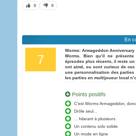
J’aime
J’aime
0
0
pas
En c
Worms: Armageddon Anniversary E
7
Worms. Bien qu’il ne présente 
épisodes plus récents, il reste un
ont aimé, ou sont curieux de ces 
une personnalisation des parties 
les parties en multijoueur local n
Points positifs
C'est Worms Armageddon, donc 
Drôle seul...
... hilarant à plusieurs.
Un contenu solo solide
Un mode en ligne