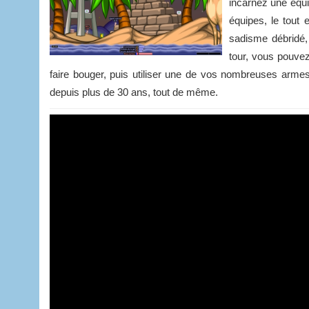
incarnez une équi
équipes, le tout 
sadisme débridé,
tour, vous pouvez
faire bouger, puis utiliser une de vos nombreuses arm
depuis plus de 30 ans, tout de même.