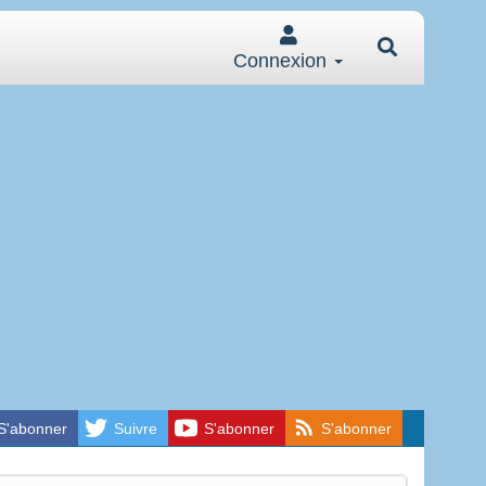
Connexion
S'abonner
Suivre
S'abonner
S'abonner