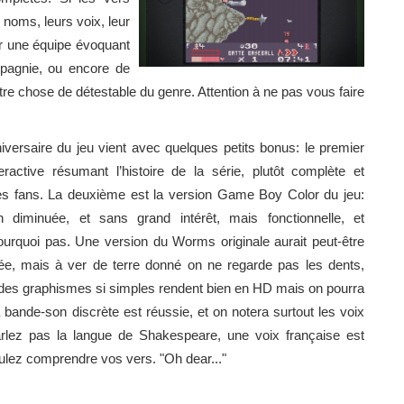
noms, leurs voix, leur
er une équipe évoquant
pagnie, ou encore de
tre chose de détestable du genre. Attention à ne pas vous faire
iversaire du jeu vient avec quelques petits bonus: le premier
eractive résumant l’histoire de la série, plutôt complète et
es fans. La deuxième est la version Game Boy Color du jeu:
 diminuée, et sans grand intérêt, mais fonctionnelle, et
ourquoi pas. Une version du Worms originale aurait peut-être
iée, mais à ver de terre donné on ne regarde pas les dents,
et des graphismes si simples rendent bien en HD mais on pourra
a bande-son discrète est réussie, et on notera surtout les voix
arlez pas la langue de Shakespeare, une voix française est
oulez comprendre vos vers. "Oh dear..."