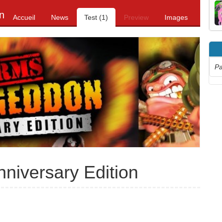
n
Accueil
News
Test (1)
Preview
Images
Pa
iversary Edition