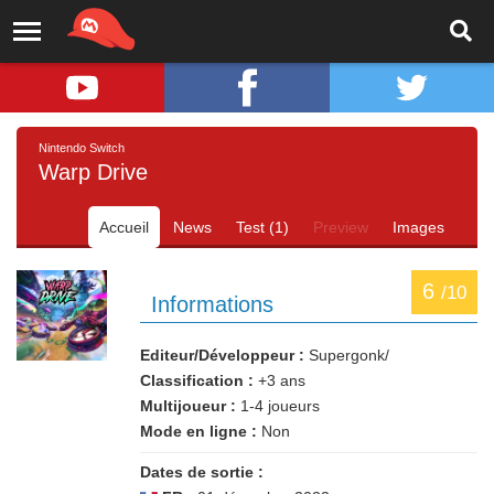
Nintendo Switch
Warp Drive
Accueil
News
Test (1)
Preview
Images
6
/10
Informations
Editeur/Développeur :
Supergonk/
Classification :
+3 ans
Multijoueur :
1-4 joueurs
Mode en ligne :
Non
Dates de sortie :