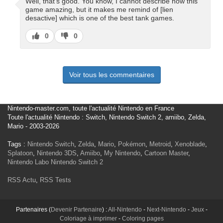
Well, that's good. You know, I cannot describe how this
game amazing, but it makes me remind of [lien
desactive] which is one of the best tank games.
J’aime
J’aime
0
0
pas
Voir tous les commentaires
Nintendo-master.com, toute l'actualité Nintendo en France
Toute l'actualité Nintendo : Switch, Nintendo Switch 2, amiibo, Zelda,
Mario - 2003-2026
Tags :
Nintendo Switch
,
Zelda
,
Mario
,
Pokémon
,
Metroid
,
Xenoblade
,
Splatoon
,
Nintendo 3DS
,
Amiibo
,
My Nintendo
,
Cartoon Master
,
Nintendo Labo
Nintendo Switch 2
RSS Actu
,
RSS Tests
Partenaires (
Devenir Partenaire
) :
All-Nintendo
-
Next-Nintendo
-
Jeux
-
Coloriage à imprimer
-
Coloring pages