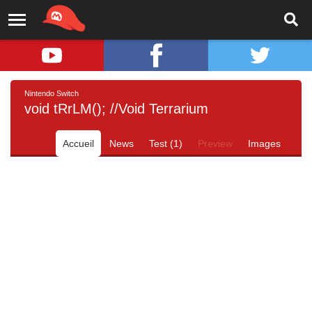
Nintendo Switch
void tRrLM(); //Void Terrarium
Accueil
News
Test (1)
Preview
Images