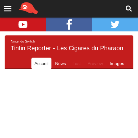
Nintendo Switch
Tintin Reporter - Les Cigares du Pharaon
Accueil
News
Test
Preview
Images