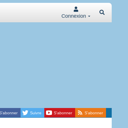
Connexion
S'abonner
Suivre
S'abonner
S'abonner