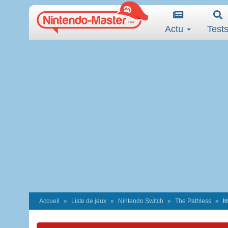
Actu
Test
Accueil
Liste de jeux
Nintendo Switch
The Pathless
I