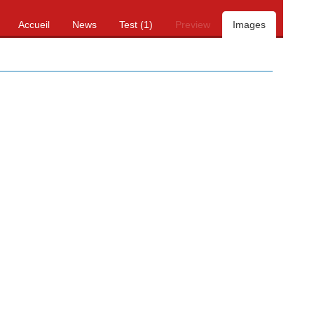
Accueil
News
Test (1)
Preview
Images