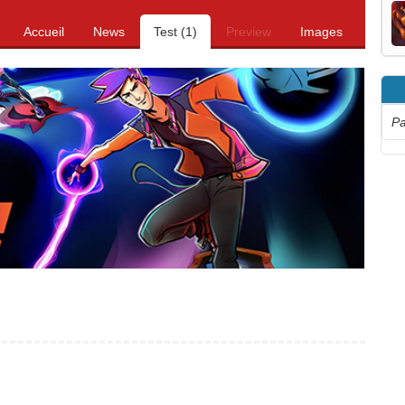
Accueil
News
Test (1)
Preview
Images
Pa