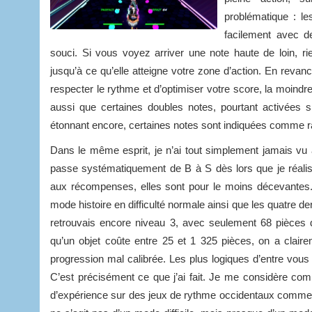
problématique : le
facilement avec d
souci. Si vous voyez arriver une note haute de loin, 
jusqu’à ce qu’elle atteigne votre zone d’action. En reva
respecter le rythme et d’optimiser votre score, la moindr
aussi que certaines doubles notes, pourtant activées 
étonnant encore, certaines notes sont indiquées comme r
Dans le même esprit, je n’ai tout simplement jamais vu a
passe systématiquement de B à S dès lors que je réali
aux récompenses, elles sont pour le moins décevantes.
mode histoire en difficulté normale ainsi que les quatre d
retrouvais encore niveau 3, avec seulement 68 pièces 
qu’un objet coûte entre 25 et 1 325 pièces, on a claire
progression mal calibrée. Les plus logiques d’entre vous 
C’est précisément ce que j’ai fait. Je me considère c
d’expérience sur des jeux de rythme occidentaux comme asi