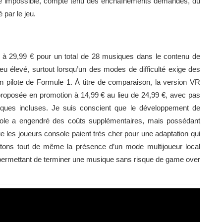
mode impossible, compte tenu des enchaînements demandés, du
 par le jeu.
 à 29,99 € pour un total de 28 musiques dans le contenu de
eu élevé, surtout lorsqu’un des modes de difficulté exige des
un pilote de Formule 1. À titre de comparaison, la version VR
proposée en promotion à 14,99 € au lieu de 24,99 €, avec pas
ues incluses. Je suis conscient que le développement de
sole a engendré des coûts supplémentaires, mais possédant
ue les joueurs console paient très cher pour une adaptation qui
tons tout de même la présence d’un mode multijoueur local
 permettant de terminer une musique sans risque de game over