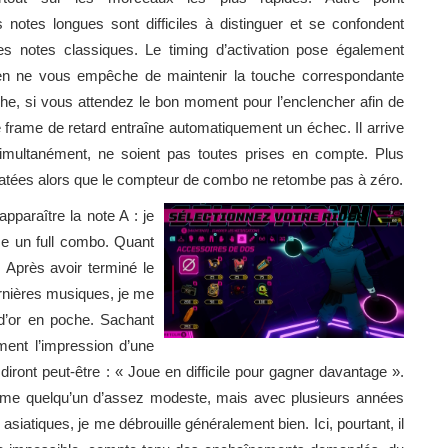
s notes longues sont difficiles à distinguer et se confondent
es notes classiques. Le timing d’activation pose également
rien ne vous empêche de maintenir la touche correspondante
nche, si vous attendez le bon moment pour l’enclencher afin de
e frame de retard entraîne automatiquement un échec. Il arrive
simultanément, ne soient pas toutes prises en compte. Plus
atées alors que le compteur de combo ne retombe pas à zéro.
pparaître la note A : je
se un full combo. Quant
 Après avoir terminé le
ernières musiques, je me
d’or en poche. Sachant
ment l’impression d’une
diront peut-être : « Joue en difficile pour gagner davantage ».
omme quelqu’un d’assez modeste, mais avec plusieurs années
atiques, je me débrouille généralement bien. Ici, pourtant, il