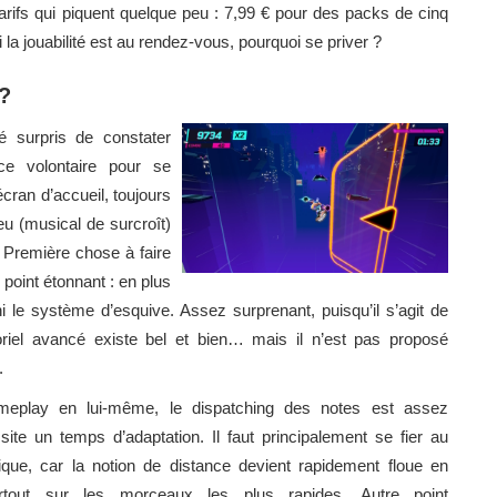
arifs qui piquent quelque peu : 7,99 € pour des packs de cinq
a jouabilité est au rendez-vous, pourquoi se priver ?
 ?
té surpris de constater
ce volontaire pour se
cran d’accueil, toujours
u (musical de surcroît)
 Première chose à faire
 point étonnant : en plus
 ni le système d’esquive. Assez surprenant, puisqu’il s’agit de
riel avancé existe bel et bien… mais il n’est pas proposé
.
meplay en lui-même, le dispatching des notes est assez
site un temps d’adaptation. Il faut principalement se fier au
que, car la notion de distance devient rapidement floue en
urtout sur les morceaux les plus rapides. Autre point