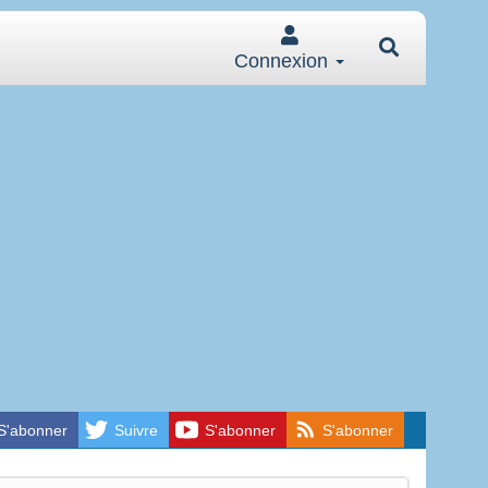
Connexion
S'abonner
Suivre
S'abonner
S'abonner