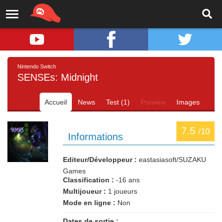
Nintendo Switch
SENSEs: Midnight
Accueil
News
Test (1)
Preview
Images
7.5
/10
Informations
Editeur/Développeur :
eastasiasoft/SUZAKU
Games
Classification :
-16 ans
Multijoueur :
1 joueurs
Mode en ligne :
Non
Dates de sortie :