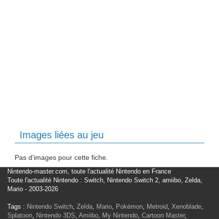
Images liées au jeu
Pas d'images pour cette fiche.
Nintendo-master.com, toute l'actualité Nintendo en France
Toute l'actualité Nintendo : Switch, Nintendo Switch 2, amiibo, Zelda,
Mario - 2003-2026
Tags :
Nintendo Switch
,
Zelda
,
Mario
,
Pokémon
,
Metroid
,
Xenoblade
,
Splatoon
,
Nintendo 3DS
,
Amiibo
,
My Nintendo
,
Cartoon Master
,