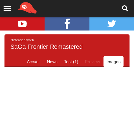
Nintendo Switch
SaGa Frontier Remastered
Accueil
News
Test (1)
Preview
Images