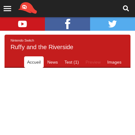
Nintendo Switch
Ruffy and the Riverside
Accueil
News
Test (1)
Preview
Images