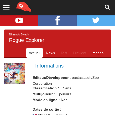
Nintendo Switch
Rogue Explorer
Accueil
News
Test
Preview
Images
Informations
Editeur/Développeur :
eastasiasoft/Zoo
Corporation
Classification :
+7 ans
Multijoueur :
1 joueurs
Mode en ligne :
Non
Dates de sortie :