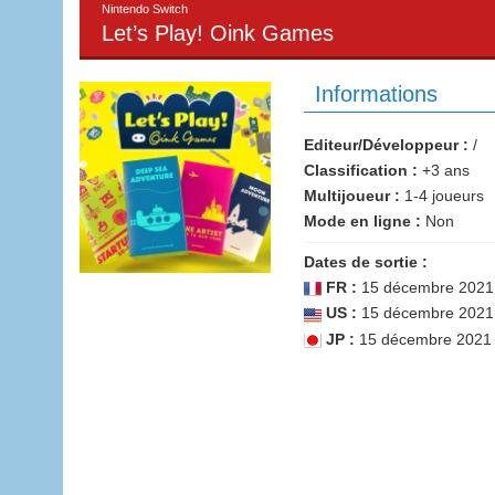
Nintendo Switch
Let’s Play! Oink Games
Informations
Editeur/Développeur :
/
Classification :
+3 ans
Multijoueur :
1-4 joueurs
Mode en ligne :
Non
Dates de sortie :
FR :
15 décembre 2021
US :
15 décembre 2021
JP :
15 décembre 2021