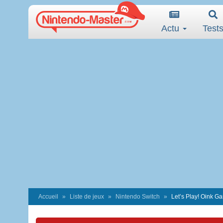
Actu
Test
Accueil
Liste de jeux
Nintendo Switch
Let’s Play! Oink G