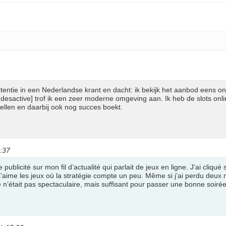
rtentie in een Nederlandse krant en dacht: ik bekijk het aanbod eens on
desactive] trof ik een zeer moderne omgeving aan. Ik heb de slots onlin
pellen en daarbij ook nog succes boekt.
:37
 publicité sur mon fil d’actualité qui parlait de jeux en ligne. J’ai cliqu
ar j’aime les jeux où la stratégie compte un peu. Même si j’ai perdu deux
e n’était pas spectaculaire, mais suffisant pour passer une bonne soiré