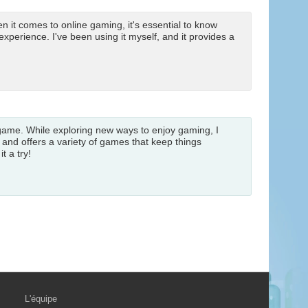
n it comes to online gaming, it's essential to know
experience. I've been using it myself, and it provides a
 game. While exploring new ways to enjoy gaming, I
, and offers a variety of games that keep things
t a try!
L'équipe