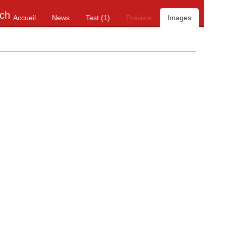
tch
Accueil
News
Test (1)
Preview
Images