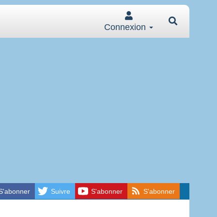
Connexion
S'abonner
Suivre
S'abonner
S'abonner