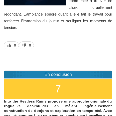
commence à trouver ce
choix cruellement
redondant. L’ambiance sonore quant à elle fait le travail pour
renforcer l’immersion du joueur et souligner les moments de
tension.
J’aime
J’aime
0
0
pas
En conclusion
7
Into the Restless Ruins propose une approche originale du
roguelike deckbuilder en mêlant ingénieusement
construction de donjons et exploration en temps réel. Avec
ses mécaniques bien pensées, son ambiance travaillée et sa