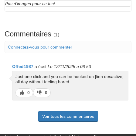
Pas d'images pour ce test.
Commentaires
(1)
Connectez-vous pour commenter
Offed1987
a écrit
Le 12/11/2025 à 08:53
Just one click and you can be hooked on [lien desactive]
all day without feeling bored.
J’aime
J’aime
0
0
pas
Voir tous les commentaires