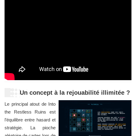
Un concept à la rejouabilité illimitée ?
Le principal atout de Into
the Restless Ruins est
l’équilibre entre hasard et
stratégie. La pioche
aléatoire de cartes lors de