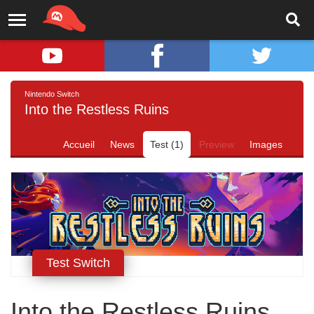
Nintendo Switch
Into the Restless Ruins
Accueil
News
Test (1)
Preview
Images
Test Switch
Into the Restless Ruins