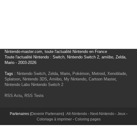
Nintendo-master.com, toute l'actualité Nintendo en France
Toute l'actualité Nintendo : Switch, Nintendo Switch 2, amiibo, Zelda,
Mario - 2003-2026
Tags :
Nintendo Switch
,
Zelda
,
Mario
,
Pokémon
,
Metroid
,
Xenoblade
,
Splatoon
,
Nintendo 3DS
,
Amiibo
,
My Nintendo
,
Cartoon Master
,
Nintendo Labo
Nintendo Switch 2
RSS Actu
,
RSS Tests
Partenaires (
Devenir Partenaire
) :
All-Nintendo
-
Next-Nintendo
-
Jeux
-
Coloriage à imprimer
-
Coloring pages