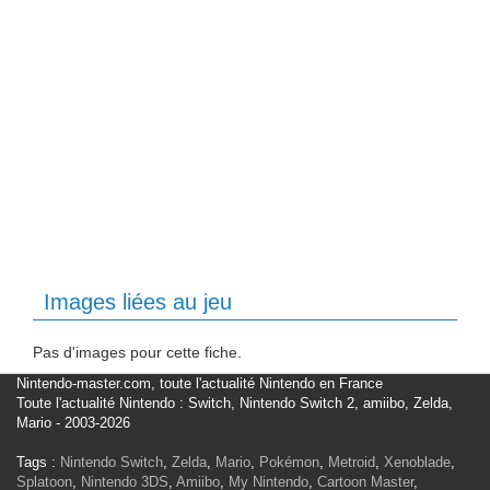
Images liées au jeu
Pas d'images pour cette fiche.
Nintendo-master.com, toute l'actualité Nintendo en France
Toute l'actualité Nintendo : Switch, Nintendo Switch 2, amiibo, Zelda,
Mario - 2003-2026
Tags :
Nintendo Switch
,
Zelda
,
Mario
,
Pokémon
,
Metroid
,
Xenoblade
,
Splatoon
,
Nintendo 3DS
,
Amiibo
,
My Nintendo
,
Cartoon Master
,