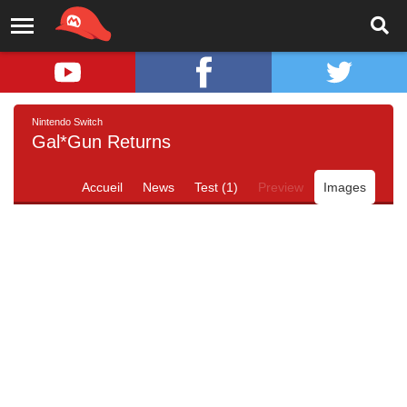
Nintendo Switch
Gal*Gun Returns
Accueil
News
Test (1)
Preview
Images