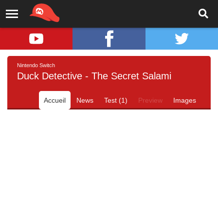
Nintendo Switch
Duck Detective - The Secret Salami
Accueil
News
Test (1)
Preview
Images