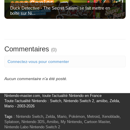
Duck Detective - The Secret Salami se fait mettre en
boîte sur Ni...
Commentaires
(0)
Connectez-vous pour commenter
Aucun commentaire n'a été posté.
Nintendo-master.com, toute l'actualité Nintendo en France
Toute l'actualité Nintendo : Switch, Nintendo Switch 2, amiibo, Zelda,
Mario - 2003-2026
Tags :
Nintendo Switch
,
Zelda
,
Mario
,
Pokémon
,
Metroid
,
Xenoblade
,
Splatoon
,
Nintendo 3DS
,
Amiibo
,
My Nintendo
,
Cartoon Master
,
Nintendo Labo
Nintendo Switch 2