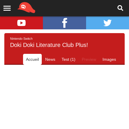
Nintendo Switch
Doki Doki Literature Club Plus!
Accueil
News
Test (1)
Preview
Images