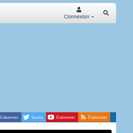
Connexion
S'abonner
Suivre
S'abonner
S'abonner