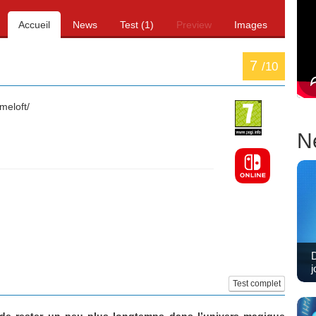
Accueil
News
Test (1)
Preview
Images
7
/10
eloft/
N
D
j
Test complet
de rester un peu plus longtemps dans l’univers magique