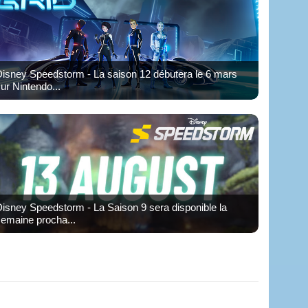
isney Speedstorm - La saison 12 débutera le 6 mars
ur Nintendo...
isney Speedstorm - La Saison 9 sera disponible la
emaine procha...