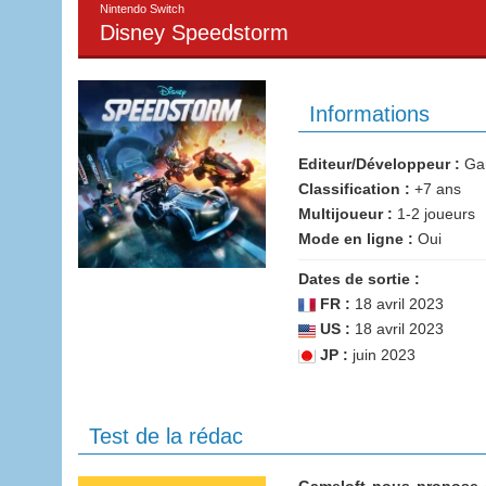
Nintendo Switch
Disney Speedstorm
Informations
Editeur/Développeur :
Gam
Classification :
+7 ans
Multijoueur :
1-2 joueurs
Mode en ligne :
Oui
Dates de sortie :
FR :
18 avril 2023
US :
18 avril 2023
JP :
juin 2023
Test de la rédac
Gameloft nous propose 