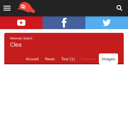
Nintendo Switch
Clea
Accueil
News
Test (1)
Preview
Images