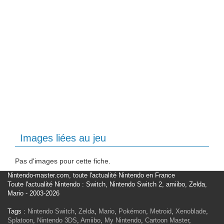
Images liées au jeu
Pas d'images pour cette fiche.
Nintendo-master.com, toute l'actualité Nintendo en France
Toute l'actualité Nintendo : Switch, Nintendo Switch 2, amiibo, Zelda,
Mario - 2003-2026
Tags :
Nintendo Switch
,
Zelda
,
Mario
,
Pokémon
,
Metroid
,
Xenoblade
,
Splatoon
,
Nintendo 3DS
,
Amiibo
,
My Nintendo
,
Cartoon Master
,