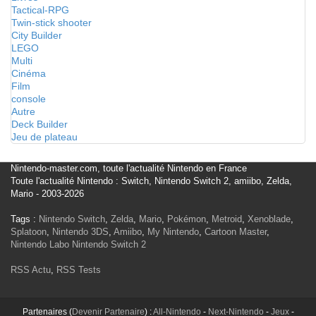
Tactical-RPG
Twin-stick shooter
City Builder
LEGO
Multi
Cinéma
Film
console
Autre
Deck Builder
Jeu de plateau
Nintendo-master.com, toute l'actualité Nintendo en France
Toute l'actualité Nintendo : Switch, Nintendo Switch 2, amiibo, Zelda,
Mario - 2003-2026
Tags :
Nintendo Switch
,
Zelda
,
Mario
,
Pokémon
,
Metroid
,
Xenoblade
,
Splatoon
,
Nintendo 3DS
,
Amiibo
,
My Nintendo
,
Cartoon Master
,
Nintendo Labo
Nintendo Switch 2
RSS Actu
,
RSS Tests
Partenaires (
Devenir Partenaire
) :
All-Nintendo
-
Next-Nintendo
-
Jeux
-