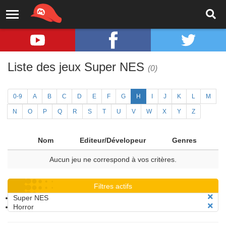
Liste des jeux Super NES
(0)
0-9
A
B
C
D
E
F
G
H
I
J
K
L
M
N
O
P
Q
R
S
T
U
V
W
X
Y
Z
Nom
Editeur/Dévelopeur
Genres
Aucun jeu ne correspond à vos critères.
Filtres actifs
Super NES
Horror