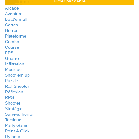
Filtrer par genre
Arcade
Aventure
Beat'em all
Cartes
Horror
Plateforme
Combat
Course
FPS
Guerre
Infiltration
Musique
Shoot'em up
Puzzle
Rail Shooter
Réflexion
RPG
Shooter
Stratégie
Survival horror
Tactique
Party Game
Point & Click
Rythme