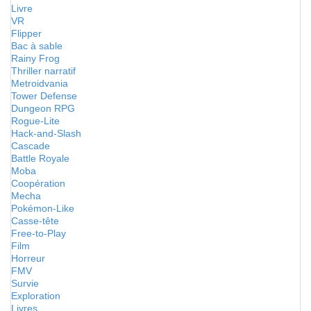
Livre
VR
Flipper
Bac à sable
Rainy Frog
Thriller narratif
Metroidvania
Tower Defense
Dungeon RPG
Rogue-Lite
Hack-and-Slash
Cascade
Battle Royale
Moba
Coopération
Mecha
Pokémon-Like
Casse-tête
Free-to-Play
Film
Horreur
FMV
Survie
Exploration
Livres