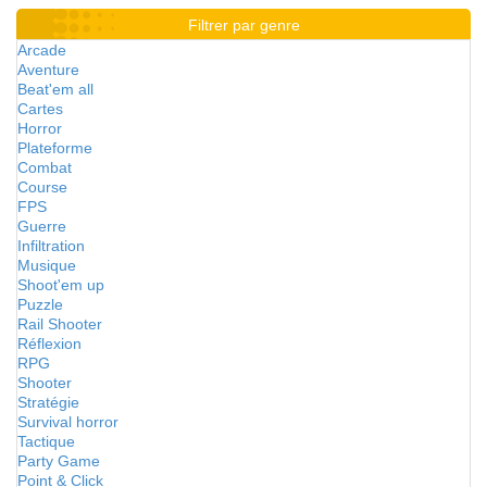
Filtrer par genre
Arcade
Aventure
Beat'em all
Cartes
Horror
Plateforme
Combat
Course
FPS
Guerre
Infiltration
Musique
Shoot'em up
Puzzle
Rail Shooter
Réflexion
RPG
Shooter
Stratégie
Survival horror
Tactique
Party Game
Point & Click