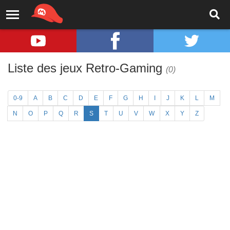
Liste des jeux Retro-Gaming
(0)
0-9
A
B
C
D
E
F
G
H
I
J
K
L
M
N
O
P
Q
R
S
T
U
V
W
X
Y
Z