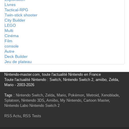
Livres
Tactical-RPG
Twin-stick shooter
City Builder
LEGO
Multi
Cinéma
Film
console
Autre
Deck Builder
Jeu de plateau
Nintendo-master.com, toute l'actualité Nintendo en France
Toute l'actualité Nintendo : Switch, Nintendo Switch 2, amiibo, Zelda,
Mario - 2003-2026
Tags :
Nintendo Switch
,
Zelda
,
Mario
,
Pokémon
,
Metroid
,
Xenoblade
,
Splatoon
,
Nintendo 3DS
,
Amiibo
,
My Nintendo
,
Cartoon Master
,
Nintendo Labo
Nintendo Switch 2
RSS Actu
,
RSS Tests