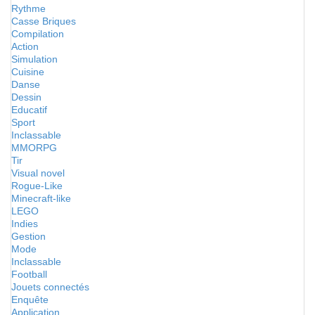
Rythme
Casse Briques
Compilation
Action
Simulation
Cuisine
Danse
Dessin
Educatif
Sport
Inclassable
MMORPG
Tir
Visual novel
Rogue-Like
Minecraft-like
LEGO
Indies
Gestion
Mode
Inclassable
Football
Jouets connectés
Enquête
Application